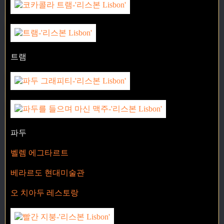
트램
파두
벨렘 에그타르트
베라르도 현대미술관
오 치아두 레스토랑