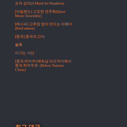
숫자 감각(A Mind for Numbers)
[아일랜드] 고요한 연주회(Quiet
Music Ensemble)
[레시피] 고추장 없이 만드는 라볶이
(fried ramen)
[중국] 중국의 간식
불혹
이기는 식단
[중국,허커우] 베트남 라오까이에서
중국 허커우로. (Hekou Yunnan
China)