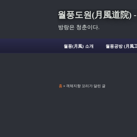
월풍도원(月風道院) - Deli
방랑은 청춘이다.
월풍(月風) 소개
월풍공방 (月風工
홈
» 객체지향 꼬리가 달린 글