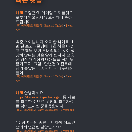
최근 댓글
月風
그렇군요! 에머랄드 테블릿으
로부터 얻으신게 많으시다니 축하
드립니다.
[책] 에메랄드 태블릿 (Emerald Tablet)
·
1 year
ago
박준수
아닙니다. 어마한 책이죠...1
만 년 초고대문명에 대한 책을 다 읽
고 그 책을 보면 오버랩되는 것이 상
당히 많다는 것을 알게 됩니다. 엄청
난 영적 대각성의 내용들을 남겨 놓
은거구요...그걸 1만년전 이집트에
남겨 놓았는데..시간이 지나 유대인
들이...
[책] 에메랄드 태블릿 (Emerald Tablet)
·
2 years
ago
月風
안녕하세요.
https://ko.m.wikipedia.org/...
등 자료
를 참고한 것으로, 위키의 참고자료
를 읽어보시면 좋을듯합니다.
[불교] 초기불교 (Early Buddhism)
·
3 years ago
4수념
지옥의 종류는 니까야 어느 경
전에서 언급된 말씀인가요?
[불교] 초기불교 (Early Buddhism)
·
3 years ago