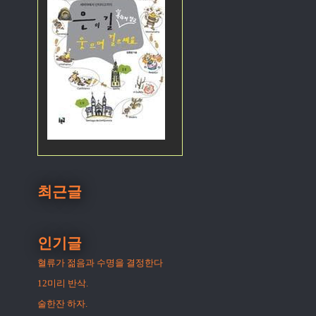
최근글
인기글
혈류가 젊음과 수명을 결정한다
12미리 반삭.
술한잔 하자.