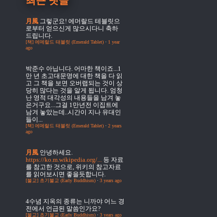
최근 댓글
月風
그렇군요! 에머랄드 테블릿으
로부터 얻으신게 많으시다니 축하
드립니다.
[책] 에메랄드 태블릿 (Emerald Tablet)
·
1 year
ago
박준수
아닙니다. 어마한 책이죠...1
만 년 초고대문명에 대한 책을 다 읽
고 그 책을 보면 오버랩되는 것이 상
당히 많다는 것을 알게 됩니다. 엄청
난 영적 대각성의 내용들을 남겨 놓
은거구요...그걸 1만년전 이집트에
남겨 놓았는데..시간이 지나 유대인
들이...
[책] 에메랄드 태블릿 (Emerald Tablet)
·
2 years
ago
月風
안녕하세요.
https://ko.m.wikipedia.org/...
등 자료
를 참고한 것으로, 위키의 참고자료
를 읽어보시면 좋을듯합니다.
[불교] 초기불교 (Early Buddhism)
·
3 years ago
4수념
지옥의 종류는 니까야 어느 경
전에서 언급된 말씀인가요?
[불교] 초기불교 (Early Buddhism)
·
3 years ago