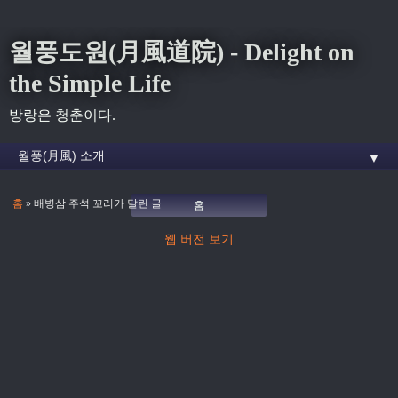
월풍도원(月風道院) - Delight on
the Simple Life
방랑은 청춘이다.
▼
홈
» 배병삼 주석 꼬리가 달린 글
홈
웹 버전 보기