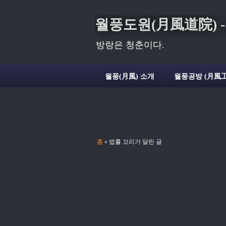
월풍도원(月風道院) - Deli
방랑은 청춘이다.
월풍(月風) 소개
월풍공방 (月風工
홈
» 법률 꼬리가 달린 글