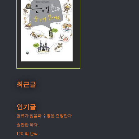
최근글
인기글
혈류가 젊음과 수명을 결정한다
술한잔 하자.
12미리 반삭.