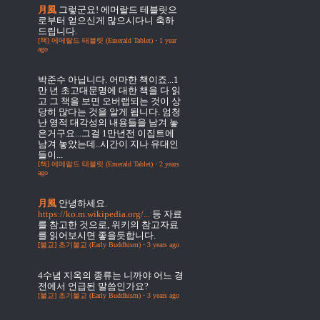
月風
그렇군요! 에머랄드 테블릿으
로부터 얻으신게 많으시다니 축하
드립니다.
[책] 에메랄드 태블릿 (Emerald Tablet)
·
1 year
ago
박준수
아닙니다. 어마한 책이죠...1
만 년 초고대문명에 대한 책을 다 읽
고 그 책을 보면 오버랩되는 것이 상
당히 많다는 것을 알게 됩니다. 엄청
난 영적 대각성의 내용들을 남겨 놓
은거구요...그걸 1만년전 이집트에
남겨 놓았는데..시간이 지나 유대인
들이...
[책] 에메랄드 태블릿 (Emerald Tablet)
·
2 years
ago
月風
안녕하세요.
https://ko.m.wikipedia.org/...
등 자료
를 참고한 것으로, 위키의 참고자료
를 읽어보시면 좋을듯합니다.
[불교] 초기불교 (Early Buddhism)
·
3 years ago
4수념
지옥의 종류는 니까야 어느 경
전에서 언급된 말씀인가요?
[불교] 초기불교 (Early Buddhism)
·
3 years ago