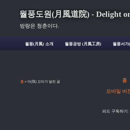
월풍도원(月風道院) - Delight on t
방랑은 청춘이다.
월풍(月風) 소개
월풍공방 (月風工房)
월풍서가
홈
홈
» 아(我) 꼬리가 달린 글
모바일 버
피드 구독하기: