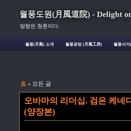
월풍도원(月風道院) - Delight on t
방랑은 청춘이다.
월풍(月風) 소개
월풍공방 (月風工房)
월풍서가
홈
» 모든 글
오바마의 리더십. 검은 케네
(양장본)