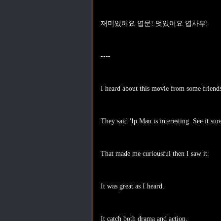
재미있어요 엽문! 멋있어요 엽사부!
----
I heard about this movie from some friend
They said 'Ip Man is interesting. See it surel
That made me curiousful then I saw it.
It was great as I heard.
It catch both drama and action.