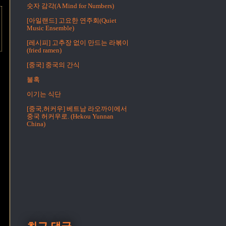
숫자 감각(A Mind for Numbers)
[아일랜드] 고요한 연주회(Quiet
Music Ensemble)
[레시피] 고추장 없이 만드는 라볶이
(fried ramen)
[중국] 중국의 간식
불혹
이기는 식단
[중국,허커우] 베트남 라오까이에서
중국 허커우로. (Hekou Yunnan
China)