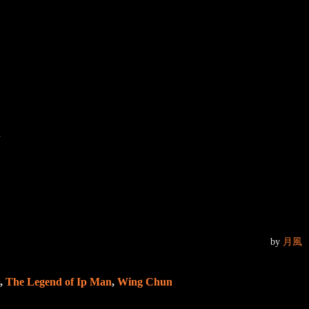
.
by
月風
,
The Legend of Ip Man
,
Wing Chun