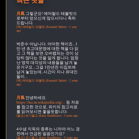
최근 댓글
月風
그렇군요! 에머랄드 테블릿으
로부터 얻으신게 많으시다니 축하
드립니다.
[책] 에메랄드 태블릿 (Emerald Tablet)
·
1 year
ago
박준수
아닙니다. 어마한 책이죠...1
만 년 초고대문명에 대한 책을 다 읽
고 그 책을 보면 오버랩되는 것이 상
당히 많다는 것을 알게 됩니다. 엄청
난 영적 대각성의 내용들을 남겨 놓
은거구요...그걸 1만년전 이집트에
남겨 놓았는데..시간이 지나 유대인
들이...
[책] 에메랄드 태블릿 (Emerald Tablet)
·
2 years
ago
月風
안녕하세요.
https://ko.m.wikipedia.org/...
등 자료
를 참고한 것으로, 위키의 참고자료
를 읽어보시면 좋을듯합니다.
[불교] 초기불교 (Early Buddhism)
·
3 years ago
4수념
지옥의 종류는 니까야 어느 경
전에서 언급된 말씀인가요?
[불교] 초기불교 (Early Buddhism)
·
3 years ago