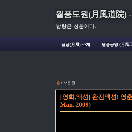
월풍도원(月風道院) - Deli
방랑은 청춘이다.
월풍(月風) 소개
월풍공방 (月風工
홈
» 모든 글
[영화,액션] 완전액션! 영춘권의
Man, 2009)