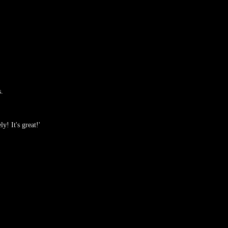
s.
y! It's great!'