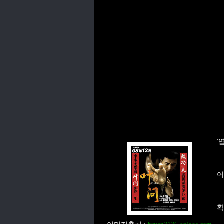
'
어
확