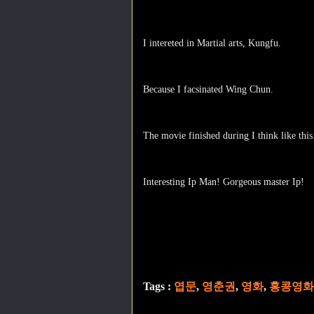
I intereted in Martial arts, Kungfu.
Because I facsinated Wing Chun.
The movie finished during I think like this
Interesting Ip Man! Gorgeous master Ip!
Tags :
엽문
,
영춘권
,
영화
,
홍콩영화