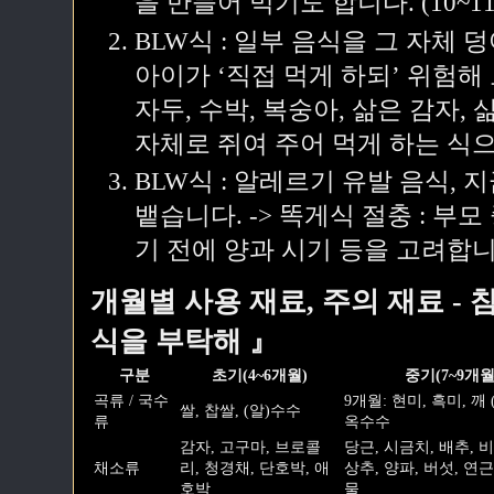
을 만들어 먹기도 합니다. (10~
BLW식 : 일부 음식을 그 자체 덩
아이가 ‘직접 먹게 하되’ 위험해
자두, 수박, 복숭아, 삶은 감자,
자체로 쥐여 주어 먹게 하는 식
BLW식 : 알레르기 유발 음식, 
뱉습니다. -> 똑게식 절충 : 부
기 전에 양과 시기 등을 고려합니
개월별 사용 재료, 주의 재료 - 
식을 부탁해 』
구분
초기(4~6개월)
중기(7~9개월
곡류 / 국수
9개월: 현미, 흑미, 깨 
쌀, 찹쌀, (알)수수
류
옥수수
감자, 고구마, 브로콜
당근, 시금치, 배추, 
채소류
리, 청경채, 단호박, 애
상추, 양파, 버섯, 연근
호박
물