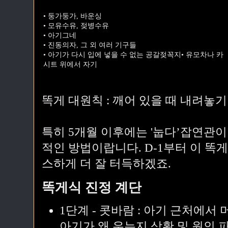
• 둥가둥가, 바운싱
• 모유수유, 젖병수유
• 아기그네
• 진동의자, 그 외 여러 기구들
• 아기가 다시 입에 넣을 수 없는 공갈젖꼭지• 유모차나 카
시트 위에서 자기
똑게 대원칙 : 깨어 있을 때 내려놓기
특히 5개월 이후에는 '눕다’잡연관이
적인 방법이랍니다. D-1부터 이 똑
스하게 더 잘 터득하겠죠.
똑게식 진정 계단
1단계 - 콧바람 : 아기 근처에서
아기가 왜 우는지 상황 및 원인 