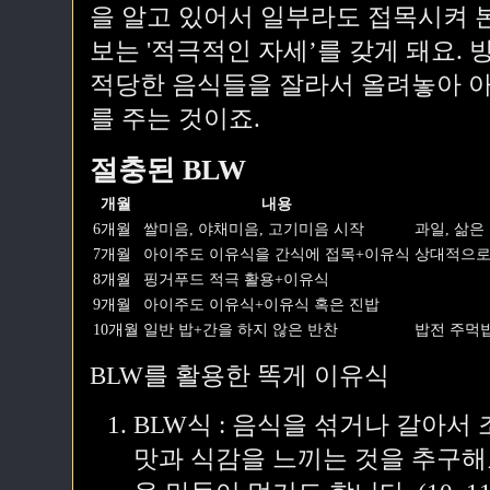
을 알고 있어서 일부라도 접목시켜 
보는 '적극적인 자세’를 갖게 돼요.
적당한 음식들을 잘라서 올려놓아 아
를 주는 것이죠.
절충된 BLW
개월
내용
6개월
쌀미음, 야채미음, 고기미음 시작
과일, 삶은
7개월
아이주도 이유식을 간식에 접목+이유식
상대적으로
8개월
핑거푸드 적극 활용+이유식
9개월
아이주도 이유식+이유식 혹은 진밥
10개월
일반 밥+간을 하지 않은 반찬
밥전 주먹밥
BLW를 활용한 똑게 이유식
BLW식 : 음식을 섞거나 갈아서
맛과 식감을 느끼는 것을 추구해요.