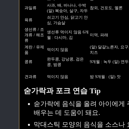
사과, 배, 바나나, 수박
과일류
참외, 건포도, 멜론
(알) 복숭아, 살구, 자두
쇠고기 안심, 닭고기 안
육류
심, 가슴살
생선류 / 조
생선류 먹이지 않음 6개
개류 / 해조
미역, 파래
월 : 다시마, 김
류
계란 / 유제
(알) 달걀노른자, 요구
먹이지 않음
품
치즈
완두콩, 강낭콩, 검은
콩류
9개월 : 녹두 (알) 연
콩, 밤콩
견과류
먹이지 않음
밤 9개월 : (알) 잣
숟가락과 포크 연습 Tip
숟가락에 음식을 올려 아이에게 
배우는 데 도움이 돼요.
막대스틱 모양의 음식을 소스나 