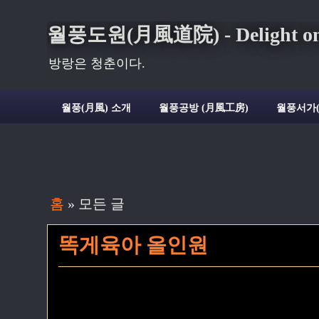
월풍도원(月風道院) - Delight on t
방랑은 청춘이다.
월풍(月風) 소개
월풍공방 (月風工房)
월풍서가
홈
» 모든 글
똑게육아 올인원