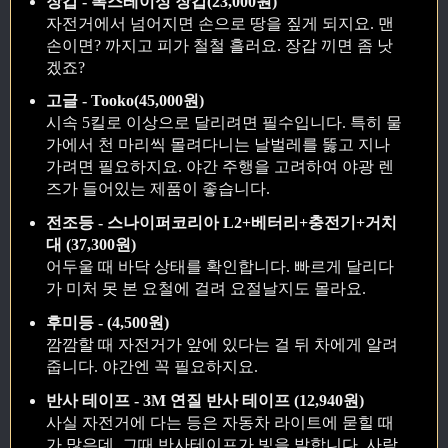
장갑 - 폭스레이싱 장갑(23,000원)
자전거에서 넘어지면 손으로 땅을 짚게 되지요. 맨
손이면? 까지고 피가 철철 흘러요. 장갑 끼면 좀 낫
겠죠?
고글 - Tooko(45,000원)
시속 5킬로 이상으로 달리려면 필수입니다. 특히 물
가에서 천 마리씩 몰려다니는 날벌레를 뚫고 지나
가려면 필요하지요. 야간 주행을 고려하여 야광 렌
즈가 들어있는 제품이 좋습니다.
전조등 - 스나이퍼코리아 L2+베터리+충전기+거치
대 (37,300원)
어두울 때 바닥 상태를 확인합니다. 빠르게 달리다
가 미처 못 본 요철에 걸려 요절날지도 몰라요.
후미등 - (4,500원)
깜깜할 때 자전거가 앞에 있다는 걸 뒤 차에게 알려
줍니다. 야간엔 꼭 필요하지요.
반사 테이프 - 3M 연질 반사 테이프 (12,940원)
사실 자전거에 다는 등은 자동차 라이트에 묻힐 때
가 많은데, 그때 반사테이프가 빛을 발합니다. 사람