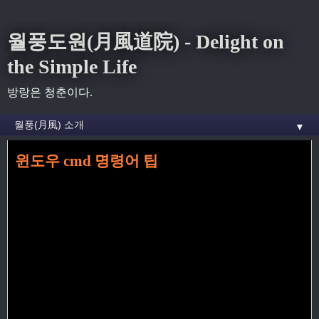
월풍도원(月風道院) - Delight on
the Simple Life
방랑은 청춘이다.
▼
윈도우 cmd 명령어 팁
홈
»
windows
»
윈도우 cmd 명령어 팁