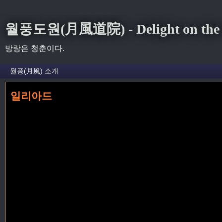
월풍도원(月風道院) - Delight on the S
방랑은 청춘이다.
일리아드
홈
»
호메로스
»
일리아드