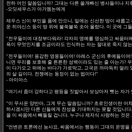
전하 어인 말씀입니까? 그대는 다른 쓸개빠신 병사들이나 지
-오딧세우스가 아가멤논에게
제우스 신이 부인을 품에 안으니, 밑에는 신선한 땅이 새롭고
운 히야신스 등이 땅 위에 불쑥불쑥 솟아 올랐다. 이 곳에 그
"전우들이여 대장부다워라! 각자의 명예를 명심하고 싸움터에
욕이 무엇인지를 조금이라도 인식하는 자는 절대로 죽지 않는다
"전우들이여! 용감한 영웅들이여! 아레스 군신의 후예들이여! 
니면 우리를 보호해 줄 튼튼한 성벽이라도 있는 줄 아는가? 
이 다가오고 뒤에는 바다가 가로막고, 고국은 까마득히 멀리 
의 살 길이다. 전쟁에는 동정이 없는 법이다!"
- 아이아스
"여기서 좀더 강하다고 평등을 짓밟아서 보상마저 뺏는 자가 있
"이 무서운 양반아, 그게 무슨 말씀입니까? 초로인생이란 어
하시겠시만 다른 신들에게 찬성을 기대하지는 못할 것입니다.
을 이 싸움에서 빼돌릴 겁니다. 누구나 제자식 사랑하는 것은 
"언변은 토론에선 능사요, 싸움에서는 행동이 그대의 운명을 