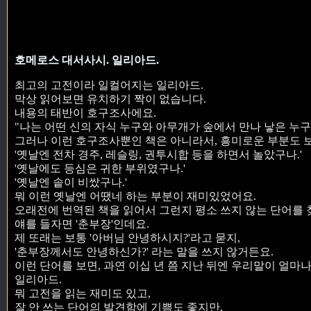
호메로스 대서사시. 일리아드.
최고의 고전이라 일컬어지는 일리아드.
막상 읽어보면 유치하기 짝이 없습니다.
내용의 태반이 호구조사에요.
"나는 어떤 신의 자식 누구와 아무개가 숲에서 만나 낳은 누구이
그러나 이런 호구조사뿐인 책은 아니라서, 흥미로운 부분도 
'옛날엔 전차 경주, 레슬링, 권투시합 등을 하면서 놀았구나.'
'옛날에도 등심은 귀한 부위였구나.'
'옛날엔 솥이 비쌌구나.'
뭐 이런 옛날엔 어땠네 하는 부분이 재미있었어요.
오래전에 번역된 책을 읽어서 그런지 평소 쓰지 않는 단어를 
얘를 들자면 '춘부장'인데요.
제 또래는 보통 '아버님 안녕하시지?'라고 묻지,
'춘부장께서도 안녕하신가?' 라는 말을 쓰지 않거든요.
이런 단어를 보면, 과연 이십 년 쯤 지난 뒤엔 우리말이 얼마
일리아드.
뭐 고전을 읽는 재미도 있고,
잘 안 쓰는 단어의 발견함에 기쁨도 좋지만,