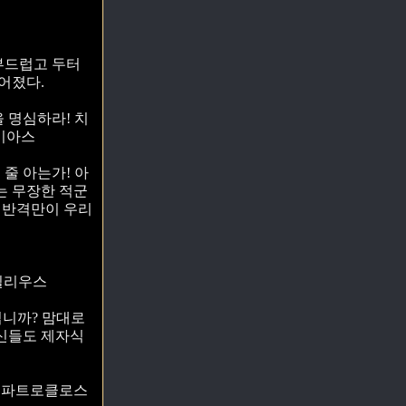
 부드럽고 두터
어졌다.
 명심하라! 치
아이아스
줄 아는가! 아
는 무장한 적군
 반격만이 우리
아킬리우스
겁니까? 맘대로
 신들도 제자식
- 파트로클로스