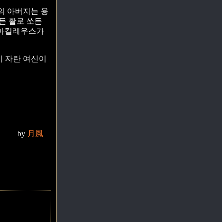
의 아버지는 용
든 활로 쏘든
- 아킬레우스가
지 자란 여신이
by
月風