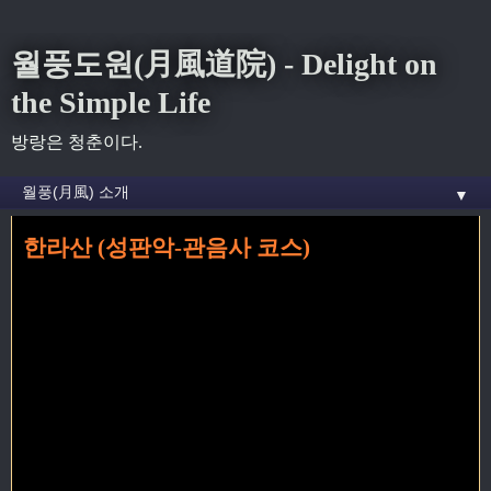
월풍도원(月風道院) - Delight on
the Simple Life
방랑은 청춘이다.
▼
한라산 (성판악-관음사 코스)
홈
»
한라산
»
한라산 (성판악-관음사 코스)