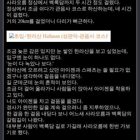
사라오름 정상에서 백록담까지 두 시간 정도 걸렸다.
정상에서 조금 쉬다가 관음사 코스로 하산하는데, 네 시간
이 걸렸다.
거의 20km를 걸었더니 다리가 뻐근하다.
조금 늦은 감은 있지만 눈 쌓인 한라산을 보고 싶었는데,
입구엔 눈이 하나도 없다.
'눈이 다 녹았나 보다.'
한라산에 오르려고 샀던 아이젠과 스패츠는 쓸 필요가 없
겠구나 생각하며 걸음을 내디뎠다.
길 군데군데 눈의 흔적이 보인다.
조금 더 걸어 올라가니 사람들이 앉아서 아이젠을 착용하
고 있다.
나도 아이젠을 차고 걸음을 옮겼다.
경사가 완만한 길을 계속 걸으려니 좀 지루하였으나,
한 걸음 한 걸음 내딛다 보니 어느새 사라오름과 백록담의
갈림길이 나왔다.
대부분 사람이 백록담 길로 가길래 사라오름에 한번 가보
기로 했다.