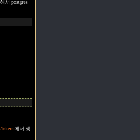
 postgres
s/tokens
에서 생