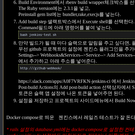
Build Environment에서 rbenv build wrapper체크박스를
The Ruby version에는 2.3.1을 넣고,
Preinstall gem list에는 bundler,rake,execjs를 넣는다.
Add build step 샐랙트박스에서 Execute shell를 선택한다.
Command필드에 아래 명령어를 붙여 넣는다.
bash jenkins-test.sh
만약 빌드가 될 때 마다 슬랙으로 알림을 주고 싶다면,
우선 github 프로젝트의 설정에 젠킨스 플러그인을 추
Settings--> Webhooks&Services-->Service--> Add Services-
에서 추가하고 아래 주소를 넣어준다.
http://
/github-webhook/
https://
.slack.com/apps/A0F7VRFKN-jenkins-ci 에서 Je
Post-build Actions의 Add post-build action 선택상
토큰은 슬랙 앱 설정에 나온 토큰을 넣어주면 된다.
설정을 저장하고 프로젝트의 사이드메뉴에서 Build N
Docker compose로 띄운 젠킨스에서 레일즈 테스트가 잘 돈다
* rails 설정의 database.yml에는 docker-compose로 설정한 컨테이