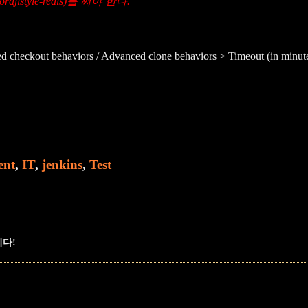
istyle-redis)를 써야 한다.
 checkout behaviors / Advanced clone behaviors > Timeout (in minut
ent
,
IT
,
jenkins
,
Test
니다!