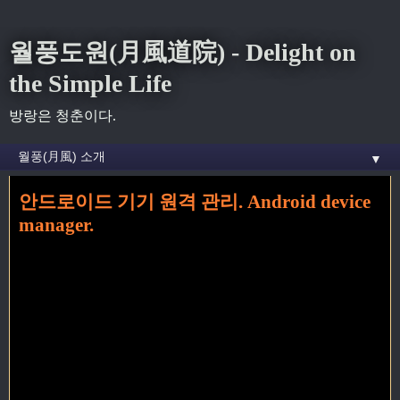
월풍도원(月風道院) - Delight on
the Simple Life
방랑은 청춘이다.
▼
안드로이드 기기 원격 관리. Android device
홈
» 도난 꼬리가 달린 글
manager.