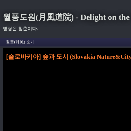
월풍도원(月風道院) - Delight on the S
방랑은 청춘이다.
[슬로바키아] 숲과 도시 (Slovakia Nature&City
홈
» 브라티슬라바 꼬리가 달린 글