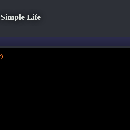
imple Life
)