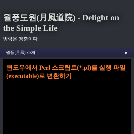
월풍도원(月風道院) - Delight on
the Simple Life
방랑은 청춘이다.
▼
윈도우에서 Perl 스크립트(*.pl)를 실행 파일
홈
» 실행 꼬리가 달린 글
(executable)로 변환하기