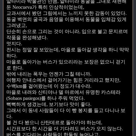
알타미라 박물관인 만큼, 알타미라 동굴을 그대로 재현해
둔 Neocueva가 특히 인상적이었는데,
교과서에서 봤던 그림에서는 느끼지 못한 감동이 있었다.
동굴 벽면의 굴곡과 음영을 이용해서 동물을 입체감 있게
그려냈고,
단순히 손으로 그리는 것이 아니라, 입으로 불고 문지르며
작품을 완성해냈다.
멋지다.
전시는 정말 잘 보았는데, 마을로 돌아갈 생각을 하니 막막
하다.
마을로 돌아가는 버스가 있으리라는 보장은 없으니 걷기
로 한다.
밖에 내리는 폭우는 언젠가 그칠 테니까.
여행자 안내소에서 걸어가기는 힘든 거리라고 했지만,
수백km를 걸어왔는데 이 정도가 대수랴.
마을로 내려와 산티야나 델 마르에서 유명한 카스테라
(Sobaos pasiegos)를 하나 주워 먹었다.
뻑뻑하게 생겼는데, 보기보다 맛이 좋다.
그래서 이 동네 사람들이 다 이 빵 봉지를 들고 다니나 보
다.
볼 건 다 봤으니 산탄데르로 돌아가야 하는데,
시간표보다 한 시간을 더 기다려도 버스가 오지 않는다.
버스를 기다리는 사람들이 한둘씩 늘어나고,