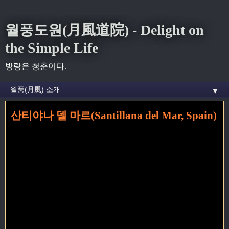
월풍도원(月風道院) - Delight on
the Simple Life
방랑은 청춘이다.
▼
산티야나 델 마르(Santillana del Mar, Spain)
홈
» 알타미라 꼬리가 달린 글