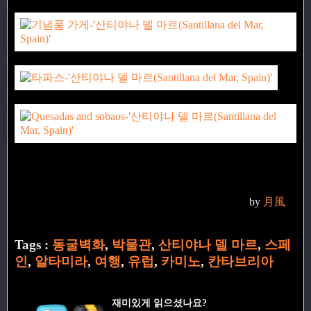
by
月風
Tags :
동굴벽화
,
박물관
,
산티야나 델 마르
,
스페
인
,
알타미라
,
여행
,
유럽
,
카미노
,
칸타브리아
재미있게 읽으셨나요?