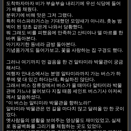
도착하자마자 비가 부슬부슬 내리기에 우선 식당에 들어
가 배를 채웠다.
분위기에 비해 맛은 그저 그랬다.
특히 아스파라거스는 기대했던 모양새가 아니라, 촛농 범
벅이 된 양초 같은게 나와서 당황했다.
뭐 그래도 비를 피했음에 만족하고 산티야나 델 마르를 한
바퀴 돌아본다.
아기자기한 동네라 금방 돌아본다.
기념품가게도 들어가보고, 꽃을 사랑하는 집 구경도 했다.
그러나 여기까지 먼 걸음을 한 건 알타미라 박물관이 궁금
해서다.
여행자 안내소에서는 분명 알타미라까지 가는 버스가 하
루에 몇 대 있긴 하다는데, 확실하진 않단다.
그래서 버스 정류장에서 버스가 올 때마다 알타미라 박물
관에 가느냐 물어보다 지칠 때쯤 세인트 버스기사 아저씨
께서 말씀하셨다.
"이 버스는 알티미라 박물관을 향하노라!"
알타미라 박물관은 먼 길을 마다치 않고 달려올 만 한 곳이
었다.
옛사람들의 생활을 보여주는 영상물도 재미있었고, 실제
로 동굴벽화를 그리기를 체험하는 곳도 있었다.