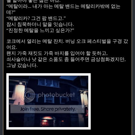
뭘 알아야 좋든 싫든 하죠.
“메탈이라... 내가 아는 메탈 밴드는 메탈리카밖에 없는
데?”
“메탈리카? 그건 팝 밴드고.”
잠시 침묵하더니 말을 잇습니다.
“진정한 메탈을 느끼고 싶은가?”
코크에서 열리는 메탈 잔치. 버닝 오크 페스티벌을 구경 갔
어요.
왠지 가죽 재킷도 가죽 바지를 입어야 할 듯하고,
쇠사슬이나 낫 같은 소품도 좀 들어주면 금상첨화겠지만,
그냥 갔습니다.