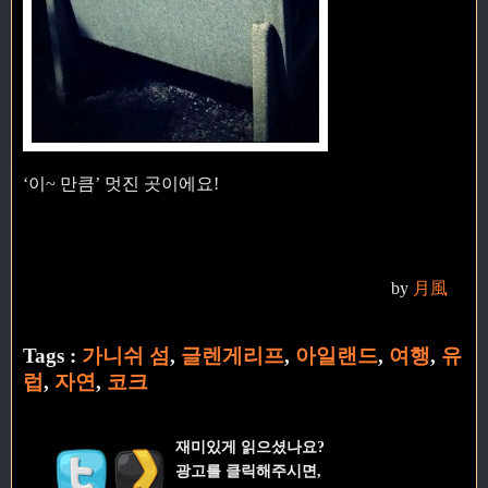
‘이~ 만큼’ 멋진 곳이에요!
by
月風
Tags :
가니쉬 섬
,
글렌게리프
,
아일랜드
,
여행
,
유
럽
,
자연
,
코크
재미있게 읽으셨나요?
광고를 클릭해주시면,