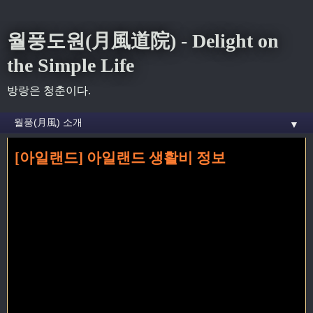
월풍도원(月風道院) - Delight on
the Simple Life
방랑은 청춘이다.
▼
[아일랜드] 아일랜드 생활비 정보
홈
» 코크 꼬리가 달린 글