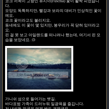
코크 서쪽이 고향인 퓨시아(Fuschia) 꽃이 활짝 피었습니
다.
모양도 독특하지만, 빨강과 보라의 대비가 인상적인 꽃이
에요.
코크 꽃이라고도 불리지요.
동네에도 이 꽃이 몇 있지만, 봉우리가 꼭 닫혀 있더라고
요.
핀 걸 못 보고 아일랜드를 떠나려나 했는데, 여기서 핀 모
습을 보았네요. :D
가니쉬 섬으로 들어가는 뱃길.
바다표범 가족이 드러누워 일광욕을 즐깁니다.
저 녀석들 얼굴은 언제 봐도 귀엽군요.