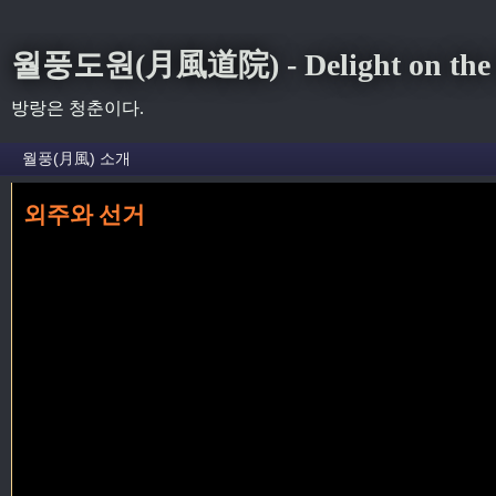
월풍도원(月風道院) - Delight on the S
방랑은 청춘이다.
외주와 선거
홈
» 투표 꼬리가 달린 글