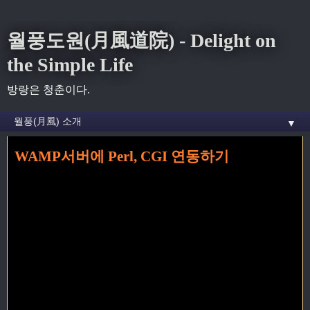
월풍도원(月風道院) - Delight on
the Simple Life
방랑은 청춘이다.
▼
WAMP서버에 Perl, CGI 연동하기
홈
» WAMP 꼬리가 달린 글