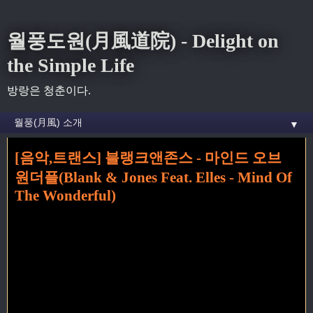
월풍도원(月風道院) - Delight on
the Simple Life
방랑은 청춘이다.
▼
[음악,트랜스] 블랭크앤존스 - 마인드 오브
홈
» blank&amp;Jones 꼬리가 달린 글
원더플(Blank & Jones Feat. Elles - Mind Of
The Wonderful)