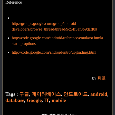
Reference
http://groups.google.com/group/android-
developers/browse_thread/thread/9c54f3af0b9daff8#
http://code.google.com/android/reference/emulator.html#
startup-options
http://code.google.com/android/intro/upgrading.html
by
月風
Tags :
구글
,
데이타베이스
,
안드로이드
,
android
,
database
,
Google
,
IT
,
mobile