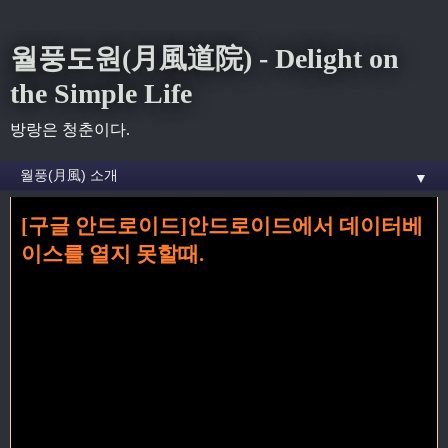
월풍도원(月風道院) - Delight on
the Simple Life
방랑은 청춘이다.
▼
[구글 안드로이드]안드로이드에서 데이터베
홈
» database 꼬리가 달린 글
이스를 열지 못할때.