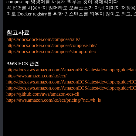
compose up 명령어를 사용해 띄우는 것이 경제적이다.
꼭 ECS를 사용하지 않더라도 오픈소스가 아닌 이미지 저장용
따로 Docker registry를 위한 인스턴스를 띄우지 않아도
참고자료
https://docs.docker.com/compose/rails/
https://docs.docker.com/compose/compose-file/
https://docs.docker.com/compose/startup-order/
AWS ECS 관련
http://docs.aws.amazon.com/AmazonECS/latest/developerguide/lau
https://aws.amazon.com/ko/ecr/
http://docs.aws.amazon.com/AmazonECS/latest/developerguide/EC
http://docs.aws.amazon.com/AmazonECS/latest/developerguide/E
https://github.com/aws/amazon-ecs-cli
https://aws.amazon.com/ko/ecr/pricing/?nc1=h_ls