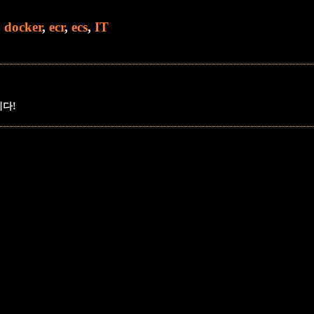
,
docker
,
ecr
,
ecs
,
IT
니다!