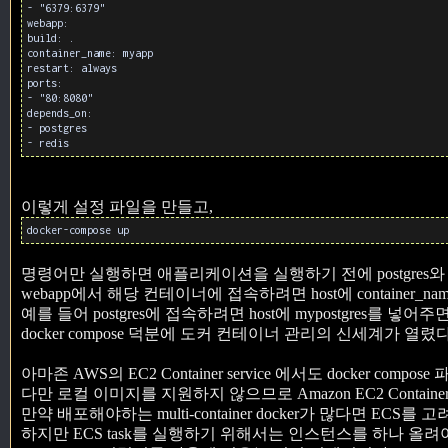
- "6379:6379"
webapp:
build: .
container_name: myapp
restart: always
ports:
- "80:8080"
depends_on:
- postgres
- redis
이렇게 설정 파일을 만들고,
docker-compose up
명령어만 실행하면 애플리케이션을 실행하기 전에 postgres와 r
webapp에서 해당 컨테이너에 접속하려면 host에 container_n
예를 들어 postgres에 접속하려면 host에 mypostgres를 넣어주
docker compose 덕분에 도커 컨테이너 관리의 신세계가 열렸다
아마존 AWS의 EC2 Container service 에서도 docker co
다만 로컬 이미지를 지원하지 않으므로 Amazon EC2 Container
만약 배포해야하는 multi-container docker가 많다면 ECS를 
하지만 ECS task를 실행하기 위해서는 인스턴스를 하나 올려야