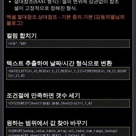
절대참조($A$1 형식) : 셀의 변위에 상관없이 참조
셀이 고정적으로 정해진 형식.
엑셀 절대참조,상대참조 - 기본 중의 기본 [강동의별님의
블로그]
컬럼 합치기
=A1&" "&B1
텍스트 추출하여 날짜/시간 형식으로 변환
=DATE(LEFT(A1,4),MID(A1,5,2),MID(A1,7,2))+TIME(MID(A1,10,2),RIGHT
(A1,2),0)
조건절에 만족하면 갯수 세기
=IF(COUNTIF(Sheet1!$A$2:$A$6,Sheet2!A2)=1,1,0)
원하는 범위에서 값 찾아 바꾸기
VLOOKUP(lookup_value,table_array,col_index_num,range_lookup)
=vlookup(B1,sheet1!$C$1:$E$13, 3,false),0)