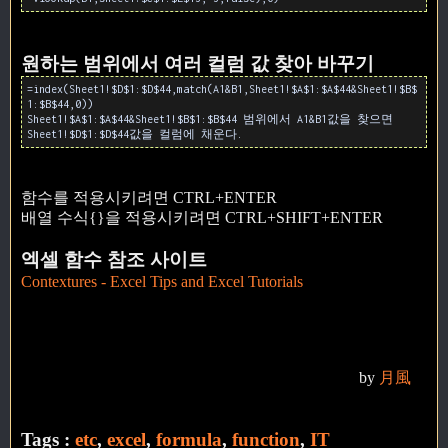
원하는 범위에서 여러 컬럼 값 찾아 바꾸기
=index(Sheet1!$D$1:$D$44,match(A1&B1,Sheet1!$A$1:$A$44&Sheet1!$B$
1:$B$44,0))
Sheet1!$A$1:$A$44&Sheet1!$B$1:$B$44 범위에서 A1&B1값을 찾으면
Sheet1!$D$1:$D$44값을 컬럼에 채운다.
함수를 적용시키려면 CTRL+ENTER
배열 수식{}을 적용시키려면 CTRL+SHIFT+ENTER
엑셀 함수 참조 사이트
Contextures - Excel Tips and Excel Tutorials
by
月風
Tags :
etc
,
excel
,
formula
,
function
,
IT