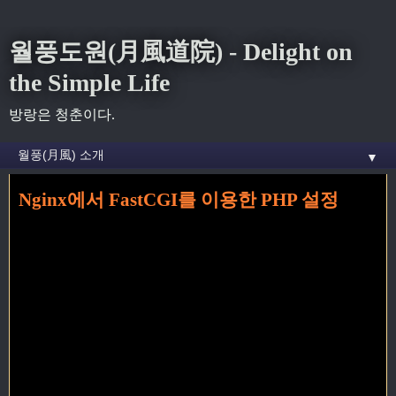
월풍도원(月風道院) - Delight on
the Simple Life
방랑은 청춘이다.
▼
Nginx에서 FastCGI를 이용한 PHP 설정
홈
» setting 꼬리가 달린 글