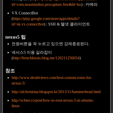
id=com.neaststudios.procapture.free&hl=ko
) : 카메라
VX ConnectBot
(
https://play.google.com/store/apps/details?
id=sk.vx.connectbot
) : SSH & 텔넷 클라이언트
nexus5 팁
전원버튼을 꾹 누르고 있으면 강제종료된다.
넥서스5 이용 길라잡이
(
http://frenchkissis.blog.me/120211256054
)
참조
http://www.droidviews.com/best-custom-roms-for-
nexus-5/
http://alchemistar.blogspot.kr/2013/11/hammerhead.html
http://schier.co/post/how-to-root-nexus-5-in-ubuntu-
linux