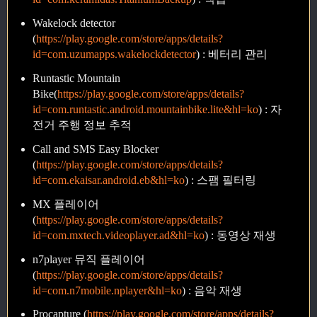
Wakelock detector
(
https://play.google.com/store/apps/details?
id=com.uzumapps.wakelockdetector
) : 베터리 관리
Runtastic Mountain
Bike(
https://play.google.com/store/apps/details?
id=com.runtastic.android.mountainbike.lite&hl=ko
) : 자
전거 주행 정보 추적
Call and SMS Easy Blocker
(
https://play.google.com/store/apps/details?
id=com.ekaisar.android.eb&hl=ko
) : 스팸 필터링
MX 플레이어
(
https://play.google.com/store/apps/details?
id=com.mxtech.videoplayer.ad&hl=ko
) : 동영상 재생
n7player 뮤직 플레이어
(
https://play.google.com/store/apps/details?
id=com.n7mobile.nplayer&hl=ko
) : 음악 재생
Procapture (
https://play.google.com/store/apps/details?