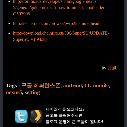
http://forum.xda-developers.com/google-nexus-
5/general/guide-nexus-5-how-to-unlock-bootloader-
t2507905
http://techerrata.com/browse/twrp2/hammerhead
http://download.chainfire.eu/396/SuperSU/UPDATE-
SuperSU-v1.94.zip
by
月風
Tags :
구글 레퍼런스폰
,
android
,
IT
,
mobile
,
nexus5
,
setting
재미있게 읽으셨나요?
광고를 클릭해주시면,
블로그 운영에 큰 도움이 됩니다!