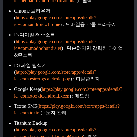
id=net.daum.android.solcalendar
) : 달력
Chrome 브라우저
(
https://play.google.com/store/apps/details?
id=com.android.chrome
) : 모바일용 크롬 브라우저
Ex다이얼 & 주소록
(
https://play.google.com/store/apps/details?
id=com.modoohut.dialer
) : 단순하지만 강력한 다이얼
&주소록
ES 파일 탐색기
(
https://play.google.com/store/apps/details?
id=com.estrongs.android.pop
) : 파일관리자
Google Keep(
https://play.google.com/store/apps/details?
id=com.google.android.keep
) : 메모장
Textra SMS(
https://play.google.com/store/apps/details?
id=com.textra
) : 문자 관리
Titanium Backup
(
https://play.google.com/store/apps/details?
id=com.keramidas.TitaniumBackup
) : 백업