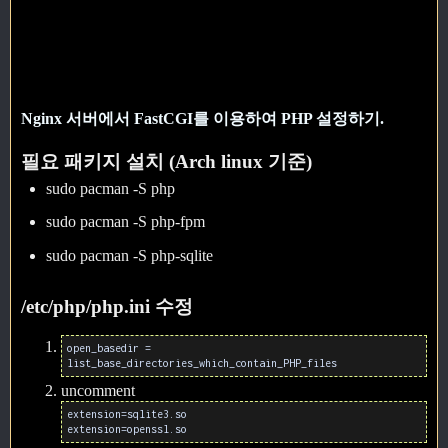
Nginx 서버에서 FastCGI를 이용하여 PHP 설정하기.
필요 패키지 설치 (Arch linux 기준)
sudo pacman -S php
sudo pacman -S php-fpm
sudo pacman -S php-sqlite
/etc/php/php.ini 수정
open_basedir =
list_base_directories_which_contain_PHP_files
uncomment
extension=sqlite3.so
extension=openssl.so