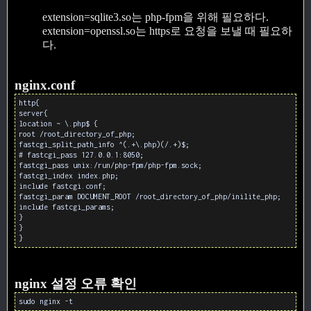
extension=sqlite3.so는 php-fpm을 위해 필요하다.
extension=openssl.so는 https로 요청을 보낼 때 필요하
다.
nginx.conf
http{
server{
location ~ \.php$ {
root /root_directory_of_php;
fastcgi_split_path_info ^(.+\.php)(/.+)$;
# fastcgi_pass 127.0.0.1:8050;
fastcgi_pass unix:/run/php-fpm/php-fpm.sock;
fastcgi_index index.php;
include fastcgi.conf;
fastcgi_param DOCUMENT_ROOT /root_directory_of_php/inilite_php;
include fastcgi_params;
}
}
}
nginx 설정 오류 확인
sudo nginx -t