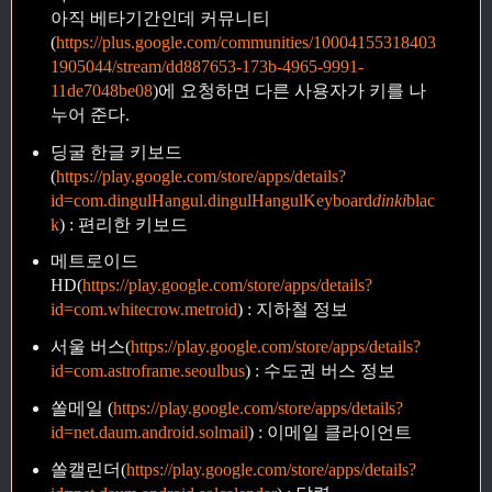
아직 베타기간인데 커뮤니티
(
https://plus.google.com/communities/10004155318403
1905044/stream/dd887653-173b-4965-9991-
11de7048be08
)에 요청하면 다른 사용자가 키를 나
누어 준다.
딩굴 한글 키보드
(
https://play.google.com/store/apps/details?
id=com.dingulHangul.dingulHangulKeyboard
dinki
blac
k
) : 편리한 키보드
메트로이드
HD(
https://play.google.com/store/apps/details?
id=com.whitecrow.metroid
) : 지하철 정보
서울 버스(
https://play.google.com/store/apps/details?
id=com.astroframe.seoulbus
) : 수도권 버스 정보
쏠메일 (
https://play.google.com/store/apps/details?
id=net.daum.android.solmail
) : 이메일 클라이언트
쏠캘린더(
https://play.google.com/store/apps/details?