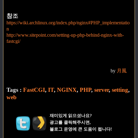
참조
https://wiki.archlinux.org/index.php/nginx#PHP_implementatio
n
http://www.sitepoint.com/setting-up-php-behind-nginx-with-
fastcgi/
by
月風
Tags :
FastCGI
,
IT
,
NGINX
,
PHP
,
server
,
setting
,
web
재미있게 읽으셨나요?
광고를 클릭해주시면,
블로그 운영에 큰 도움이 됩니다!