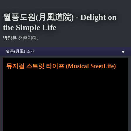
월풍도원(月風道院) - Delight on
the Simple Life
방랑은 청춘이다.
▼
뮤지컬 스트릿 라이프 (Musical SteetLife)
홈
» street life 꼬리가 달린 글