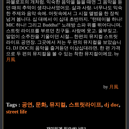
파블로프의 개처럼. 익숙한 음악을 들을 때면 그 음악을 듣
던 때의 추억이 생각나서였어요. 삶과 사랑. 너무나도 익숙
한 주제와 음악 속에. 머릿속에서 그 시절 앨범을 한 장씩
넘겨 봅니다. 십 대에서 이 십대 초반까지. "턴테이블 하나!
MIC 하나! 그리고 Buddha!" 노래방 소파 위를 뛰어다니며,
스트릿 라이프를 부르던 친구들. 사랑에 웃고. 울부짖고.
말없이 소주잔을 기울이던 시절... 한편의 뮤지컬 스트릿
라이프 공연장. 그곳에서 저는 두 편의 뮤지컬을 보았습니
다. DJ DOC의 음악을 즐겨듣던 이삼십대라면. 한 편 가격
으로 두 편의 뮤지컬을 볼 수 있는 착한 뮤지컬이에요.
by
月風
by
月風
Tags :
공연
,
문화
,
뮤지컬
,
스트릿라이프
,
dj doc
,
street life
재미있게 읽으셨나요?