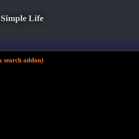
imple Life
arch addon)