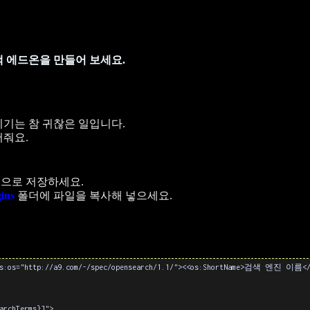
 에드온을 만들어 보세요.
기는 참 귀찮은 일입니다.
어줘요.
으로 저장하세요.
gins
폴더에 파일을 복사해 넣으세요.
mlns:os="http://a9.com/-/spec/opensearch/1.1/"><<os:ShortName>검색 엔진 이름</
rchTerms}]">