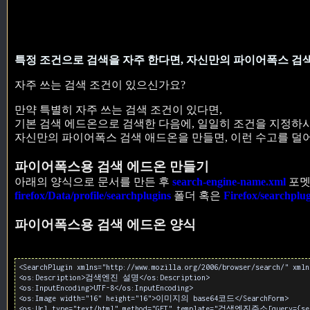
특정 조건으로 검색을 자주 한다면, 자신만의 파이어폭스 검색
자주 쓰는 검색 조건이 있으신가요?
만약 특별히 자주 쓰는 검색 조건이 있다면,
기본 검색 에드온으로 검색한 다음에, 일일히 조건을 지정하시
자신만의 파이어폭스 검색 애드온을 만들면, 이런 수고를 덜
파이어폭스용 검색 에드온 만들기
아래의 양식으로 문서를 만든 후
search-engine-name.xml
포멧
firefox/Data/profile/searchplugins
폴더 혹은
Firefox/searchplu
파이어폭스용 검색 에드온 양식
<SearchPlugin xmlns="http://www.mozilla.org/2006/browser/search/" x
<os:Description>검색엔진 설명</os:Description>
<os:InputEncoding>UTF-8</os:InputEncoding>
<os:Image width="16" height="16">이미지의 base64코드</SearchForm>
<os:Url type="text/html" method="GET" template="검색엔진주소[query={sea