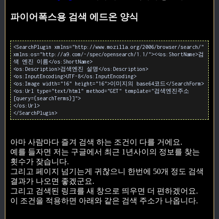
파이어폭스용 검색 에드온 양식
<SearchPlugin xmlns="http://www.mozilla.org/2006/browser/search/"
xmlns:os="http://a9.com/-/spec/opensearch/1.1/"><<os:ShortName>검
색 엔진 이름</os:ShortName>
<os:Description>검색엔진 설명</os:Description>
<os:InputEncoding>UTF-8</os:InputEncoding>
<os:Image width="16" height="16">이미지의 base64코드</SearchForm>
<os:Url type="text/html" method="GET" template="검색엔진주소
[query={searchTerms}]">
</os:Url>
</SearchPlugin>
아마 사람마다 즐겨 검색 하는 조건이 다를 거에요.
예를 들자면 저는 구글에서 최근 1년사이의 정보를 찾는
횟수가 잦습니다.
그리고 페이지 넘기는게 귀찮으니 한번에 50개 정도 검색
결과가 나오면 좋겠군요.
그리고 검색된 링크를 새 창으로 띄우면 더 편하겠어요.
이 조건을 적용하면 아래와 같은 검색 주소가 나옵니다.