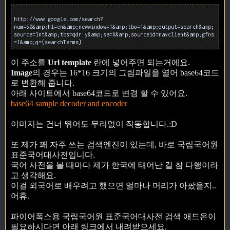
http://www.google.com/search?
num=50&amp;hl=en&amp;newwindow=1&amp;tbo=1&amp;output=search&amp;
source=lnt&amp;tbs=qdr:y&amp;sa=X&amp;sourceid=navclient&amp;gfns
=1&amp;q={searchTerms}
이 주소를
Url template
란에 넣어주면 되는거에요.
Image
의 경우는 16*16 크기의 그림파일을 열어 base64코드
로 변환해 줍니다.
아래 사이트에서 base64코드로 변경 할 수 있어요.
base64 sample decoder and encoder
이미지는 건너 뛰어도 무리없이 작동합니다.:D
또 제가 꽤 자주 쓰는 검색엔진이 있는데, 바로 국립국어원
표준국어대사전입니다.
국어 사전을 볼 때마다 제가 한국에 태어난 걸 참 다행이라
고 생각해요.
이걸 외국어로 배우려고 했으면 얼마나 머리가 아팠을지..
어휴.
파이어폭스용 국립국어원 표준국어대사전 검색 애드온이
필요하시다면 아래 링크에서 내려받으세요.