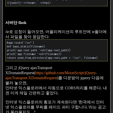
<![endif]--></head>...</html>
서버단 flask
/ie로 요청이 들어오면, 어플리케이션의 루트안에 ie폴더에
서 파일을 찾아 응답한다.
@app.route('/ie/')
def base_static(filename):
print('app root path '+str(app.root_path))
print('app filename '+str(filename))
return send_from_directory(app.root_path + '/ie/', filename)
그리고 jQuery ajaxTransport
XDomainRequest(
https://github.com/MoonScript/jQuery-
ajaxTransport-XDomainRequest
)를 다운받아 jquery 다음에
불러 놓으면,
인터넷 익스플로러에서 자동으로 CORS처리를 해준다. 내
겐 이게 제일 간편하고 좋았다.
인터넷 익스플로러의 횡포가 계속된다면 '한국에서 인터
넷 익스플로러를 무찌를 레이드 파티 구합니다.'라는 공고
가 올라올지도...?