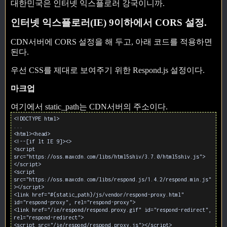
대한민국은 인터넷 익스플로러 강국이니까.
인터넷 익스플로러(IE) 9이하에서 CORS 설정.
CDN서버에 CORS 설정을 해 두고, 아래 코드를 적용하면
된다.
우선 CSS를 제대로 보여주기 위한 Respond.js 설정이다.
마크업
여기에서 static_path는 CDN서버의 주소이다.
<!DOCTYPE html>
...
<html><head>
<!--[if lt IE 9]><>
<script
src="https://oss.maxcdn.com/libs/html5shiv/3.7.0/html5shiv.js">
</script>
<script
src="https://oss.maxcdn.com/libs/respond.js/1.4.2/respond.min.js"
></script>
<link href="#{static_path}/js/vendor/respond-proxy.html"
id="respond-proxy", rel="respond-proxy">
<link href="/ie/respond/respond.proxy.gif" id="respond-redirect",
rel="respond-redirect">
<script src="/ie/respond/respond.proxy.js"></script>