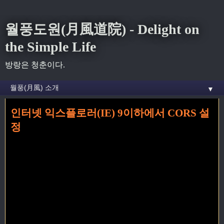
월풍도원(月風道院) - Delight on
the Simple Life
방랑은 청춘이다.
▼
인터넷 익스플로러(IE) 9이하에서 CORS 설
홈
»
web
»
인터넷 익스플로러(IE) 9이하에서 CORS 설정
정