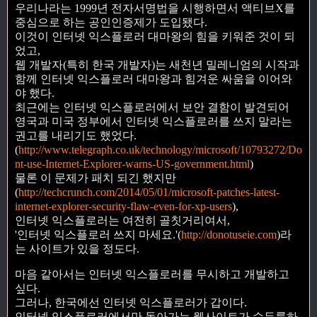
우리나라는 1999년 전자서명법을 시행하면서 액티브X를
중심으로 하는 공인인증제가 도입됐다.
이것이 인터넷 익스플로러 대마왕의 힘을 키워준 것이 되
었고,
웹 개발자(특히 한국 개발자)는 새천년 밀레니엄의 시작과
함께 인터넷 익스플로러 대마왕과 힘겨운 싸움을 이어와
야 했다.
최근에는 인터넷 익스플로러에서 보안 결함이 발견되어
영국과 미국 정부에서 인터넷 익스플로러를 쓰지 말라는
권고를 내리기도 했었다.
(
http://www.telegraph.co.uk/technology/microsoft/10793272/Do
nt-use-Internet-Explorer-warns-US-government.html
)
물론 이 문제가 패치 되긴 했지만
(
http://techcrunch.com/2014/05/01/microsoft-patches-latest-
internet-explorer-security-flaw-even-for-xp-users
),
인터넷 익스플로러는 여전히 골칫거리여서,
'인터넷 익스플로러 쓰지 마세요.'(
http://donotuseie.com
)라
는 사이트가 있을 정도다.
마음 같아서는 인터넷 익스플로러를 무시하고 개발하고
싶다.
그러나, 한국에선 인터넷 익스플로러가 갑이다.
인터넷 익스플로러에서만 돌아가는 웹사이트가 수두룩하