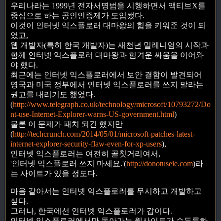
우리나라는 1999년 전자서명법을 시행하면서 액티브X를
중심으로 하는 공인인증제가 도입됐다.
이것이 인터넷 익스플로러 대마왕의 힘을 키워준 것이 되
었고,
웹 개발자(특히 한국 개발자)는 새천년 밀레니엄의 시작과
함께 인터넷 익스플로러 대마왕과 힘겨운 싸움을 이어와
야 했다.
최근에는 인터넷 익스플로러에서 보안 결함이 발견되어
영국과 미국 정부에서 인터넷 익스플로러를 쓰지 말라는
권고를 내리기도 했었다.
(
http://www.telegraph.co.uk/technology/microsoft/10793272/Do
nt-use-Internet-Explorer-warns-US-government.html
)
물론 이 문제가 패치 되긴 했지만
(
http://techcrunch.com/2014/05/01/microsoft-patches-latest-
internet-explorer-security-flaw-even-for-xp-users
),
인터넷 익스플로러는 여전히 골칫거리여서,
'인터넷 익스플로러 쓰지 마세요.'(
http://donotuseie.com
)라
는 사이트가 있을 정도다.
마음 같아서는 인터넷 익스플로러를 무시하고 개발하고
싶다.
그러나, 한국에선 인터넷 익스플로러가 갑이다.
인터넷 익스플로러에서만 돌아가는 웹사이트가 수두룩하