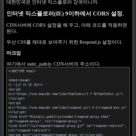
대한민국은 인터넷 익스플로러 강국이니까.
인터넷 익스플로러(IE) 9이하에서 CORS 설정.
CDN서버에 CORS 설정을 해 두고, 아래 코드를 적용하면
된다.
우선 CSS를 제대로 보여주기 위한 Respond.js 설정이다.
마크업
여기에서 static_path는 CDN서버의 주소이다.
<!DOCTYPE html>
...
<html><head>
<!--[if lt IE 9]><>
<script
src="https://oss.maxcdn.com/libs/html5shiv/3.7.0/html5shiv.js">
</script>
<script
src="https://oss.maxcdn.com/libs/respond.js/1.4.2/respond.min.js"
></script>
<link href="#{static_path}/js/vendor/respond-proxy.html"
id="respond-proxy", rel="respond-proxy">
<link href="/ie/respond/respond.proxy.gif" id="respond-redirect",
rel="respond-redirect">
<script src="/ie/respond/respond.proxy.js"></script>