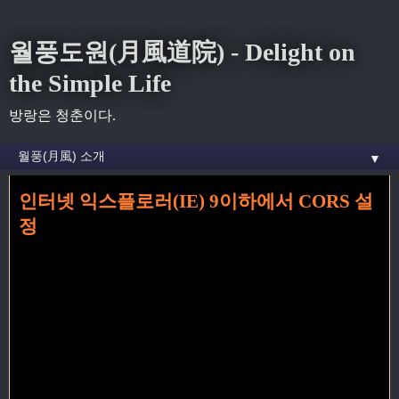
월풍도원(月風道院) - Delight on
the Simple Life
방랑은 청춘이다.
▼
인터넷 익스플로러(IE) 9이하에서 CORS 설
홈
» ie 꼬리가 달린 글
정