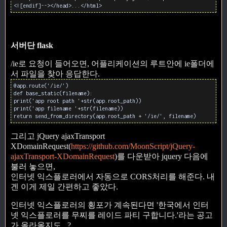
<![endif]--></head>...</html>
서버단 flask
/ie로 요청이 들어오면, 어플리케이션의 루트안에 ie폴더에
서 파일을 찾아 응답한다.
@app.route('/ie/')
def base_static(filename):
print('app root path '+str(app.root_path))
print('app filename '+str(filename))
return send_from_directory(app.root_path + '/ie/', filename)
그리고 jQuery ajaxTransport
XDomainRequest(
https://github.com/MoonScript/jQuery-
ajaxTransport-XDomainRequest
)를 다운받아 jquery 다음에
불러 놓으면,
인터넷 익스플로러에서 자동으로 CORS처리를 해준다. 내
겐 이게 제일 간편하고 좋았다.
인터넷 익스플로러의 횡포가 계속된다면 '한국에서 인터
넷 익스플로러를 무찌를 레이드 파티 구합니다.'라는 공고
가 올라올지도...?