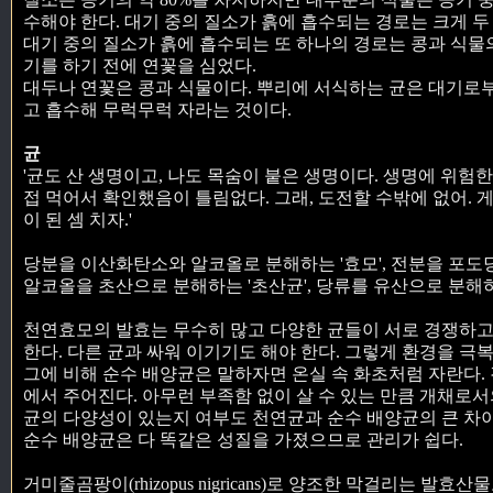
수해야 한다. 대기 중의 질소가 흙에 흡수되는 경로는 크게 두
대기 중의 질소가 흙에 흡수되는 또 하나의 경로는 콩과 식
기를 하기 전에 연꽃을 심었다.
대두나 연꽃은 콩과 식물이다. 뿌리에 서식하는 균은 대기로부
고 흡수해 무럭무럭 자라는 것이다.
균
'균도 산 생명이고, 나도 목숨이 붙은 생명이다. 생명에 위험한
접 먹어서 확인했음이 틀림없다. 그래, 도전할 수밖에 없어. 
이 된 셈 치자.'
당분을 이산화탄소와 알코올로 분해하는 '효모', 전분을 포도
알코올을 초산으로 분해하는 '초산균', 당류를 유산으로 분해하
천연효모의 발효는 무수히 많고 다양한 균들이 서로 경쟁하고
한다. 다른 균과 싸워 이기기도 해야 한다. 그렇게 환경을 극
그에 비해 순수 배양균은 말하자면 온실 속 화초처럼 자란다. 
에서 주어진다. 아무런 부족함 없이 살 수 있는 만큼 개채로서
균의 다양성이 있는지 여부도 천연균과 순수 배양균의 큰 차
순수 배양균은 다 똑같은 성질을 가졌으므로 관리가 쉽다.
거미줄곰팡이(rhizopus nigricans)로 양조한 막걸리는 발효산물