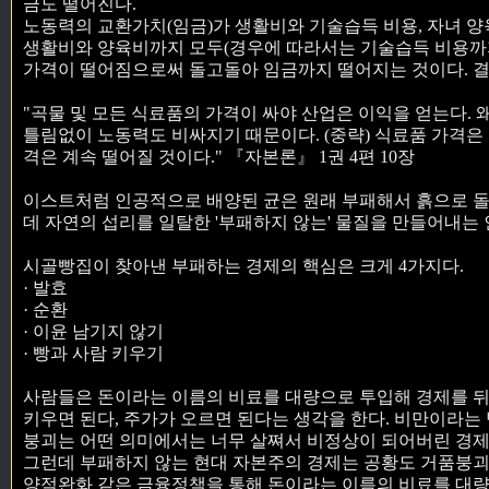
금도 떨어진다.
노동력의 교환가치(임금)가 생활비와 기술습득 비용, 자녀 
생활비와 양육비까지 모두(경우에 따라서는 기술습득 비용까지
가격이 떨어짐으로써 돌고돌아 임금까지 떨어지는 것이다. 결
"곡물 및 모든 식료품의 가격이 싸야 산업은 이익을 얻는다.
틀림없이 노동력도 비싸지기 때문이다. (중략) 식료품 가격은
격은 계속 떨어질 것이다." 『자본론』 1권 4편 10장
이스트처럼 인공적으로 배양된 균은 원래 부패해서 흙으로 돌
데 자연의 섭리를 일탈한 '부패하지 않는' 물질을 만들어내는
시골빵집이 찾아낸 부패하는 경제의 핵심은 크게 4가지다.
· 발효
· 순환
· 이윤 남기지 않기
· 빵과 사람 키우기
사람들은 돈이라는 이름의 비료를 대량으로 투입해 경제를 뒤룩
키우면 된다, 주가가 오르면 된다는 생각을 한다. 비만이라는 
붕괴는 어떤 의미에서는 너무 살쪄서 비정상이 되어버린 경제
그런데 부패하지 않는 현대 자본주의 경제는 공황도 거품붕
양적완화 같은 금융정책을 통해 돈이라는 이름의 비료를 대량