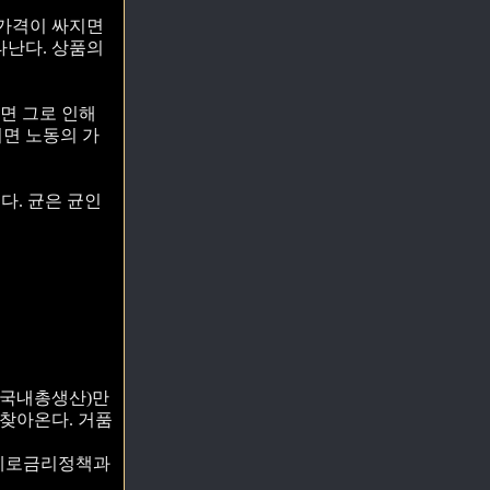
 가격이 싸지면
타난다. 상품의
면 그로 인해
지면 노동의 가
다. 균은 균인
(국내총생산)만
 찾아온다. 거품
 제로금리정책과