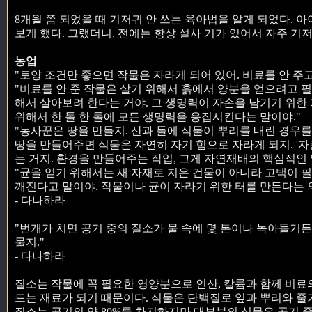
8개월 쯤 되었을 때 기저귀 안 쓰는 육아법을 알게 되었다. 
보게 했다. 그랬더니, 전에는 항상 설사 기가 있어서 자주 기
농업
"토양 조건만 좋으면 작물은 자라게 되어 있어. 비료를 안 주
"비료를 안 준 작물은 살기 위해서 흙에서 양분을 얻으려고 
해서 살아보려 한다는 거야. 그 생명력이 자손을 남기기 위한
위해서 한 톨 한 톨에 모든 생명력을 응집시킨다는 말이야."
"농사꾼은 땅을 만들지. 산과 들에 식물이 뿌리를 내린 경우를
땅을 만들어주면 식물은 자연히 자기 힘으로 자라게 되지. '자
는 거지. 환경을 만들어주는 작업, 그게 자연재배의 핵심적인 
"균을 얻기 위해서는 새 자재로 지은 건물이 아니라 고택이 
깨진다고 말이야. 작물이나 균이 자라기 위한 터를 만든다는
- 다나하라
"번개가 치면 공기 중의 질소가 물 속에 몇 톤이나 녹아들거든
물지."
- 다나하라
질소는 작물에 꼭 필요한 영양분으로 인산, 칼륨과 함께 비료
드는 재료가 되기 때문이다. 식물은 단백질로 잎과 뿌리와 줄
질소는 공기의 약 80%를 차지하지만 대부분의 식물은 공기 중