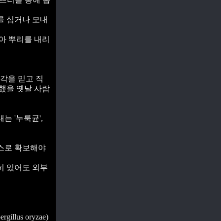
를 심거나 모내
아 뿌리를 내리
감각을 믿고 직
분했을 옛날 사람
 '누룩균',
스스로 확보해야
히 있어도 외부
us oryzae)