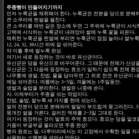
주종빵이 만들어지기까지
먼저 누룩균을 채취해야 한다. 누룩균은 전분을 당으로 분해하
큰 소쿠리에 찐쌀을 펼친다.
큰 소쿠리를 매번 같은 장소에 두면 그 주위에 누룩균이 서식
고택에 서식하는 누룩균이 내려앉아 쌀에 누룩 꽃을 피운다.
채취한 누룩균을 찐쌀에 부리면 누룩균이 점점 늘어나 쌀누룩
12, 24, 32, 38시간 뒤에 잘 섞어준다.
약 이틀 후에 쌀누룩 완성.
여기서 새로 등장하는 것이 바로 유산균이다.
유산균은 당을 유산으로 바꾸어준다. 그 때문에 전체가 산성을
유산균은 그 다음에 등장하는 효모가 일하기 쉽도록 전체 환경
나무통에 생쌀, 찬밥, 물을 담아두면 그 위로 천연 유산균이 
매일 섞어준다. 여름에는 3~5일, 겨울에는 1주일동안.
생쌀과 술밥을 분리한다. 생쌀은 나중에 쓴다.
자, 이제부터가 주종을 섞는 작업이다.
찬밥, 술밥, 쌀누룩 세 가지를 한데 섞는다.
쌀의 전분이 당으로 분해되어 쌀알이 부드럽게 뭉그러진다. 3
뭉개진 쌀을 거른다. 걸러진 액체를 2~3일 그대로 둔다.
여기서 등장하는 것이 발효의 주역 효모다. 효모는 당을 알
거품이 부글부글 올라오면 주종 완성!
빵의 원료는 밀. 다루마리에서는 이 고장에서 수확한 밀을 자
사용하는 소맥분을 섞어서 만든다.