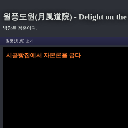
월풍도원(月風道院) - Delight on the S
방랑은 청춘이다.
시골빵집에서 자본론을 굽다
홈
» 경제 꼬리가 달린 글