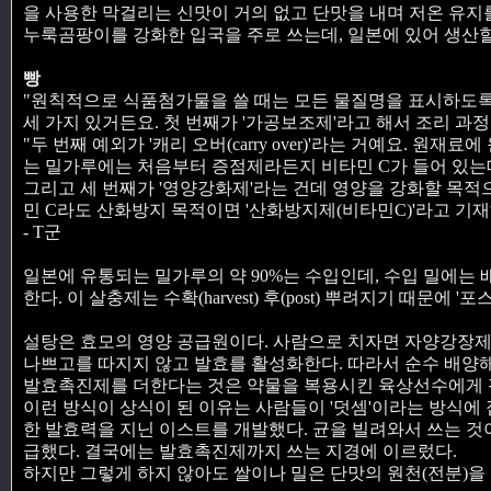
을 사용한 막걸리는 신맛이 거의 없고 단맛을 내며 저온 유지
누룩곰팡이를 강화한 입국을 주로 쓰는데, 일본에 있어 생산
빵
"원칙적으로 식품첨가물을 쓸 때는 모든 물질명을 표시하도록
세 가지 있거든요. 첫 번째가 '가공보조제'라고 해서 조리 과
"두 번째 예외가 '캐리 오버(carry over)'라는 거예요. 
는 밀가루에는 처음부터 증점제라든지 비타민 C가 들어 있는데
그리고 세 번째가 '영양강화제'라는 건데 영양을 강화할 목적으
민 C라도 산화방지 목적이면 '산화방지제(비타민C)'라고 기재
- T군
일본에 유통되는 밀가루의 약 90%는 수입인데, 수입 밀에는
한다. 이 살충제는 수확(harvest) 후(post) 뿌려지기 때문에 '포스
설탕은 효모의 영양 공급원이다. 사람으로 치자면 자양강장제
나쁘고를 따지지 않고 발효를 활성화한다. 따라서 순수 배양
발효촉진제를 더한다는 것은 약물을 복용시킨 육상선수에게 
이런 방식이 상식이 된 이유는 사람들이 '덧셈'이라는 방식에
한 발효력을 지닌 이스트를 개발했다. 균을 빌려와서 쓰는 
급했다. 결국에는 발효촉진제까지 쓰는 지경에 이르렀다.
하지만 그렇게 하지 않아도 쌀이나 밀은 단맛의 원천(전분)을 