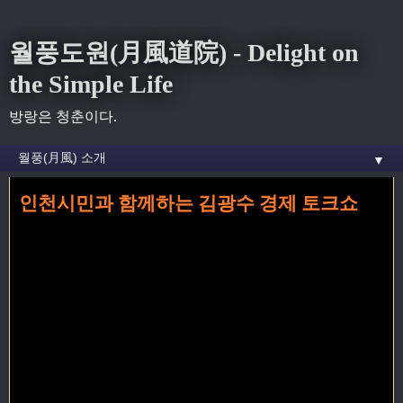
월풍도원(月風道院) - Delight on
the Simple Life
방랑은 청춘이다.
▼
인천시민과 함께하는 김광수 경제 토크쇼
홈
» 김광수 꼬리가 달린 글