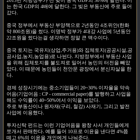
2013년 지방정부가 진 빚이 중국 GDP의 30%에 달한다. 이
는 한국 GDP의 4배에 달한다. 그 빚은 부동산에 주로 들어
갔다.
중국 정부에서 부동산 부양책으로 2년동안 4조위안(한화
약 800조원)을 썼다. 이명박 정부가 4대강 사업에 5년동안
22조원을 썼다는걸 생각하면 정말 큰 액수이다.
중국 토지는 국유지(상업,주거용)와 집체토지(공공시설,공
공사업,농지,농업용)로 나뉜다. 지방정부에서 부동산 사업
을 위해 집체토지를 불도져로 밀어서 농민의 터전을 빼았
았다. 이 때문에 농민들이 천안문 광장에서 분신자살을 한
다.
경제 성장시기에는 중소기업들이 20~30% 이자율을 약속
어음(기업어음 : CP - commercial paper)를 발행하고 사업을
해도 수익률이 40~50%여서 이익을 보았다.
주로 부동산이나 원자재(구리, 철강) 사재기, 그리고 발전
사업에 이용했다.
투자신탁 펀드는 이런 기업어음을 왕창 사서 개인들에게
쪼개서 판매한다. 예를 들어 10프로 이윤을 낸다면 4%쯤
떼고 6%의 이윤을 개인에게 나눠준다.