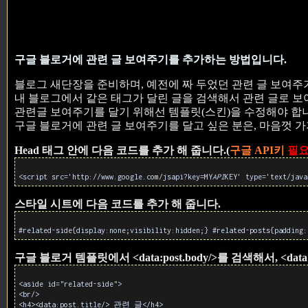
구글 블로거에 관련 글 보여주기를 추가하는 방법입니다.
블로그 새단장을 준비하며, 예전에 짜 두었던 관련 글 보여주
내 블로그에서 같은 태그가 달린 글을 검색해서 관련 글로 보
관련글 보여주기를 달기 위해선 템플릿(스킨)을 수정해야 합
구글 블로거에 관련 글 보여주기를 달고 싶은 분은, 마음껏 가
Head 태그 안에 다음 코드를 추가 해 줍니다.(
구글 API키
필
<script src='http://www.google.com/jsapi?key=MY
API
KEY' type='text/java
스타일 시트에 다음 코드를 추가 해 줍니다.
#related-side{display:none;visibility:hidden;} #related-posts{padding:
구글 블로거 템플릿에서 <data:post.body/>를 검색해서, <dat
<aside id="related-side">
<br/>
<h4><data:post.title/> 관련 글</h4>