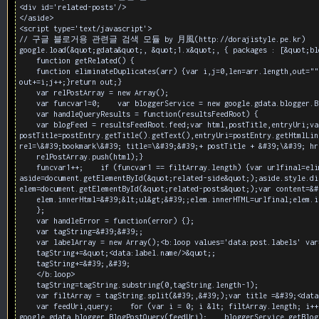
<div id='related-posts'/>
</aside>
<script type='text/javascript'>
// 구글 블로거용 관련글 검색 모듈 by 月風(http://dorajistyle.pe.kr)
google.load(&quot;gdata&quot;, &quot;1.x&quot;, { packages : [&quot;bl
function getRelated() {
function eliminateDuplicates(arr) {var i,j=0,len=arr.length,out="",o
out+=i;j++;}return out;}
var relPostArray = new Array();
var funcvar1=0; var bloggerService = new google.gdata.blogger.Blo
var handleQueryResults = function(resultsFeedRoot) {
var blogFeed = resultsFeedRoot.feed;var html,postTitle,entryUri;var 
postTitle=postEntry.getTitle().getText(),entryUri=postEntry.getHtmlLin
rel=\&#39;bookmark\&#39; title=\&#39;&#39;+ postTitle + &#39;\&#39; hr
relPostArray.push(html);}
funcvar1++; if (funcvar1 == filtArray.length) {var urlfinal=elimin
aside=document.getElementById(&quot;related-side&quot;);aside.style.di
elem=document.getElementById(&quot;related-posts&quot;);var content=&#
elem.innerHtml=&#39;&lt;ul&gt;&#39;;elem.innerHTML=urlfinal;elem.in
};
var handleError = function(error) {};
var tagString=&#39;&#39;;
var labelArray = new Array();<b:loop values='data:post.labels' var
tagString+=&quot;<data:label.name/>&quot;;
tagString+=&#39;,&#39;
</b:loop>
tagString=tagString.substring(0,tagString.length-1);
var filtArray = tagString.split(&#39;,&#39;);var title =&#39;<data:
var feedUri,query; for (var i = 0; i &lt; filtArray.length; i++){f
google.gdata.blogger.BlogPostQuery(feedUri); bloggerService.getBlogP