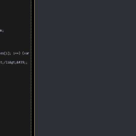
ak;
es[i]; i++) {var
lt;/li&gt;&#39;;