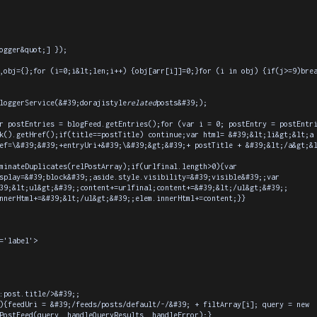
ogger&quot;] });
bj={};for (i=0;i&lt;len;i++) {obj[arr[i]]=0;}for (i in obj) {if(j>=9)bre
ggerService(&#39;dorajistyle
related
posts&#39;);
postEntries = blogFeed.getEntries();for (var i = 0; postEntry = postEntri
k().getHref();if(title==postTitle) continue;var html= &#39;&lt;li&gt;&lt;a
ef=\&#39;&#39;+entryUri+&#39;\&#39;&gt;&#39;+ postTitle + &#39;&lt;/a&gt;&
ateDuplicates(relPostArray);if(urlfinal.length>0){var
splay=&#39;block&#39;;aside.style.visibility=&#39;visible&#39;;var
39;&lt;ul&gt;&#39;;content+=urlfinal;content+=&#39;&lt;/ul&gt;&#39;;
nerHtml+=&#39;&lt;/ul&gt;&#39;;elem.innerHtml+=content;}}
='label'>
post.title/>&#39;;
eedUri = &#39;/feeds/posts/default/-/&#39; + filtArray[i]; query = new
ostFeed(query, handleQueryResults, handleError);}