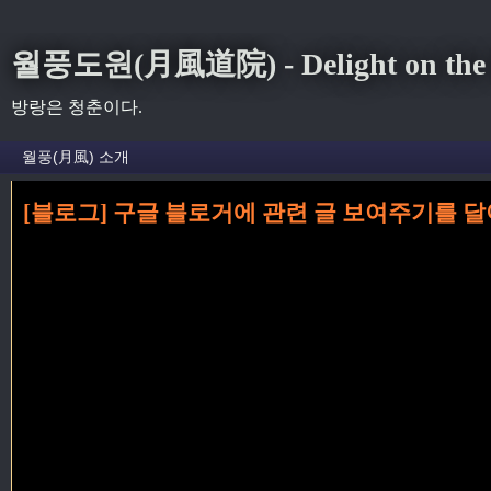
월풍도원(月風道院) - Delight on the S
방랑은 청춘이다.
[블로그] 구글 블로거에 관련 글 보여주기를 달아보자. (
홈
» 소스 꼬리가 달린 글