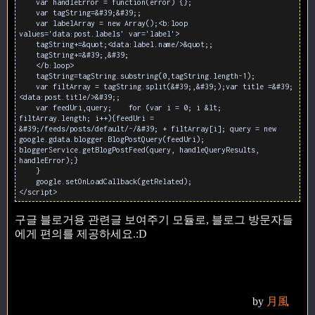
var handleError = function(error) {};
var tagString=&#39;&#39;;
var labelArray = new Array();<b:loop
values='data:post.labels' var='label'>
tagString+=&quot;<data:label.name/>&quot;;
tagString+=&#39;,&#39;
</b:loop>
tagString=tagString.substring(0,tagString.length-1);
var filtArray = tagString.split(&#39;,&#39;);var title =&#39;
<data:post.title/>&#39;;
var feedUri,query; for (var i = 0; i &lt;
filtArray.length; i++){feedUri =
&#39;/feeds/posts/default/-/&#39; + filtArray[i]; query = new
google.gdata.blogger.BlogPostQuery(feedUri);
bloggerService.getBlogPostFeed(query, handleQueryResults,
handleError);}
}
google.setOnLoadCallback(getRelated);
</script>
구글 블로거용 관련글 보여주기 모듈로, 블로그 방문자들
에게 편의를 제공하세요.:D
by
月風