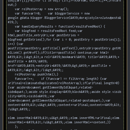
{obj[arr[i]]=0;}for (i in obj) {if(j>=9)break; out+=i;j++;}return
out;}
var relPostArray = new Array();
var funcvar1=0; var bloggerService = new
google.gdata.blogger.BloggerService(&#39;dorajistyle
related
posts&
#39;);
var handleQueryResults = function(resultsFeedRoot) {
var blogFeed = resultsFeedRoot.feed;var
html,postTitle,entryUri;var postEntries =
blogFeed.getEntries();for (var i = 0; postEntry = postEntries[i];
i++) {var
postTitle=postEntry.getTitle().getText(),entryUri=postEntry.getHt
mlLink().getHref();if(title==postTitle) continue;var html=
&#39;&lt;li&gt;&lt;a rel=\&#39;bookmark\&#39; title=\&#39;&#39;+
postTitle + &#39;\&#39;
href=\&#39;&#39;+entryUri+&#39;\&#39;&gt;&#39;+ postTitle +
&#39;&lt;/a&gt;&lt;/li&gt;&#39;;
relPostArray.push(html);}
funcvar1++; if (funcvar1 == filtArray.length) {var
urlfinal=eliminateDuplicates(relPostArray);if(urlfinal.length>0)
{var aside=document.getElementById(&quot;related-
side&quot;);aside.style.display=&#39;block&#39;;aside.style.visib
ility=&#39;visible&#39;;var
elem=document.getElementById(&quot;related-posts&quot;);var
content=&#39;&lt;ul&gt;&#39;;content+=urlfinal;content+=&#39;&lt;
/ul&gt;&#39;;
elem.innerHtml=&#39;&lt;ul&gt;&#39;;elem.innerHTML=urlfinal;elem.
innerHtml+=&#39;&lt;/ul&gt;&#39;;elem.innerHtml+=content;}}
};