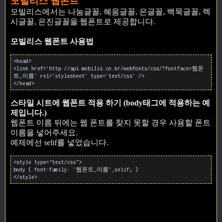
모빌리스 웹폰트
모빌리스에서는 나눔글꼴, 혜움글꼴, 은글꼴, 백묵글꼴, 렉
시글꼴, 은진글꼴을 웹폰트로 제공합니다.
모빌리스 웹폰트 사용법
<head>
<link href='http://api.mobilis.co.kr/webfonts/css/?fontface=웹폰
트_이름' rel='stylesheet' type='text/css' />
</head>
스타일 시트에 웹폰트 적용 하기 (body태그에 적용하는 예
제입니다.)
웹폰트 이름 뒤에는 웹 폰트를 찾지 못할 경우 사용할 폰트
이름을 넣어주세요.
예제에선 selif를 넣었습니다.
<style type="text/css">
body { font-family: '웹폰트_이름',selif; }
</style>