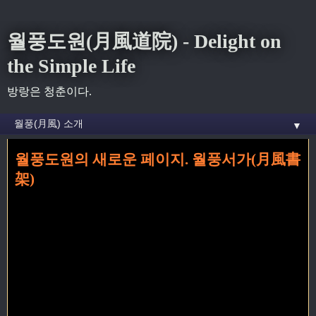
월풍도원(月風道院) - Delight on
the Simple Life
방랑은 청춘이다.
▼
월풍도원의 새로운 페이지. 월풍서가(月風書
홈
» 블로그 꼬리가 달린 글
架)