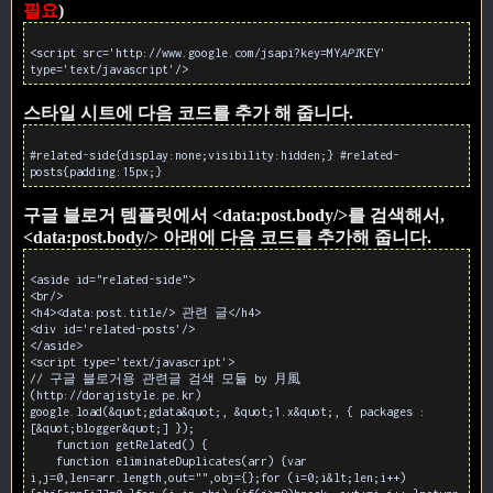
필요
)
<script src='http://www.google.com/jsapi?key=MY
API
KEY'
type='text/javascript'/>
스타일 시트에 다음 코드를 추가 해 줍니다.
#related-side{display:none;visibility:hidden;} #related-
posts{padding:15px;}
구글 블로거 템플릿에서 <data:post.body/>를 검색해서,
<data:post.body/> 아래에 다음 코드를 추가해 줍니다.
<aside id="related-side">
<br/>
<h4><data:post.title/> 관련 글</h4>
<div id='related-posts'/>
</aside>
<script type='text/javascript'>
// 구글 블로거용 관련글 검색 모듈 by 月風
(http://dorajistyle.pe.kr)
google.load(&quot;gdata&quot;, &quot;1.x&quot;, { packages :
[&quot;blogger&quot;] });
function getRelated() {
function eliminateDuplicates(arr) {var
i,j=0,len=arr.length,out="",obj={};for (i=0;i&lt;len;i++)