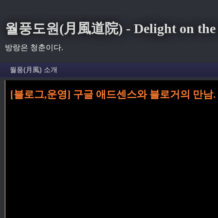
월풍도원(月風道院) - Delight on the S
방랑은 청춘이다.
[블로그,운영] 구글 애드센스와 블로거의 만남.
홈
» 수익 꼬리가 달린 글