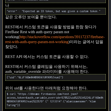
나
"error" : "Expected an ID token, but was given a custom token."
같은 오류만 보여줄 뿐이었다.
REST에서 커스텀 토큰을 사용할 방법을 한참 찾다가
FireBase Rest with auth query param not
working(
http://stackoverflow.com/questions/39117237/firebase-
rest-with-auth-query-param-not-working
)이라는 글에서 답을
찾았다.
REST API 에서는 커스텀 토큰을 사용할 수 없다.
REST에서 커스텀 클레임을 사용하기 위해서는,
auth_variable_override 파라미터를 사용해야 한다.
{"uid":"6LiF16Dm0hNB9XO61UR1KM5Jeun2"}
위의 uid를 사용한다면 아래처럼 요청해야 한다.
$ curl "https://dbname.firebaseio.com/test.json?
access_token=&auth_variable_override=%7B%22uid%22%3A%226LiF16Dm0h
NB9XO61UR1KM5Jeun2%22%7D" {" 1213314":{"alanisawesome":"Alan
Turing"}}