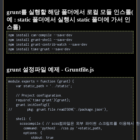
grunt를 실행할 해당 폴더에서 로컬 모듈 인스톨(
예 : static 폴더에서 실행시 static 폴더에 가서 인
스톨)
npm install can-compile --save-dev
npm install grunt-shell --save-dev
npm install grunt-contrib-watch --save-dev
npm install time-grunt --save-dev
grunt 설정파일 예제 - Gruntfile.js
module.exports = function (grunt) {

    var static_path = '../static';

    // Project configuration.

    require('time-grunt')(grunt);

    grunt.initConfig({

//        pkg: grunt.file.readJSON('./package.json'),

    shell: {

      scsscompile:{ // scss컴파일은 외부 파이썬 스크립트를 이용해서 한
        command: 'python2 ../css.py '+static_path,

        options: {

            stdout: true
