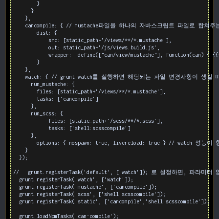
        }

      }

    },

    cancompile: { // mustache파일을 하나의 자바스크립트 파일로 합쳐주
        dist: {

            src: [static_path+'/views/**/*.mustache'],

            out: static_path+'/js/views.build.js',

            wrapper: 'define(["can/view/mustache"], function(can) { {{
        }

    },

    watch: { // grunt watch를 실행하면 해당되는 파일 변경사항이 
      run_mustache: {

        files: [static_path+'/views/**/*.mustache'],

        tasks: ['cancompile']

      },

      run_scss: {

            files: [static_path+'/scss/**/*.scss'],

            tasks: ['shell:scsscompile']

      },

        options: { nospawn: true, livereload: true } // watch 성능
    }

  });

//   grunt.registerTask('default', ['watch']); 로 설정하면, 파라
  grunt.registerTask('watch', ['watch']);

  grunt.registerTask('mustache', ['cancompile']);

  grunt.registerTask('scss', ['shell:scsscompile']);

  grunt.registerTask('static', ['cancompile','shell:scsscompile']);

  grunt.loadNpmTasks('can-compile');
