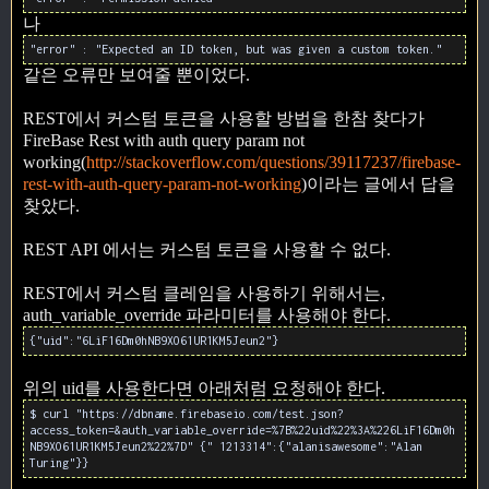
나
"error" : "Expected an ID token, but was given a custom token."
같은 오류만 보여줄 뿐이었다.
REST에서 커스텀 토큰을 사용할 방법을 한참 찾다가
FireBase Rest with auth query param not
working(
http://stackoverflow.com/questions/39117237/firebase-
rest-with-auth-query-param-not-working
)이라는 글에서 답을
찾았다.
REST API 에서는 커스텀 토큰을 사용할 수 없다.
REST에서 커스텀 클레임을 사용하기 위해서는,
auth_variable_override 파라미터를 사용해야 한다.
{"uid":"6LiF16Dm0hNB9XO61UR1KM5Jeun2"}
위의 uid를 사용한다면 아래처럼 요청해야 한다.
$ curl "https://dbname.firebaseio.com/test.json?
access_token=&auth_variable_override=%7B%22uid%22%3A%226LiF16Dm0h
NB9XO61UR1KM5Jeun2%22%7D" {" 1213314":{"alanisawesome":"Alan
Turing"}}