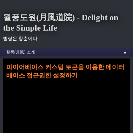
월풍도원(月風道院) - Delight on
the Simple Life
방랑은 청춘이다.
▼
파이어베이스 커스텀 토큰을 이용한 데이터
홈
» nodejs 꼬리가 달린 글
베이스 접근권한 설정하기