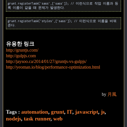
grunt.registerTask('sass',['sass']); // 이런식으로 작업 이름과 등
록 이름이 같을 때 문제가 발생한다.
grunt.registerTask('styles',['sass']); // 이런식으로 이름을 바꿔
준다.
유용한 링크
http://gruntjs.com/
http://gulpjs.com
http://jaysoo.ca/2014/01/27/gruntjs-vs-gulpjs/
http://yeoman.io/blog/performance-optimization.html
by
月風
Tags :
automation
,
grunt
,
IT
,
javascript
,
js
,
nodejs
,
task runner
,
web