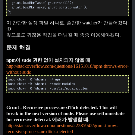
  grunt.loadNpmTasks('grunt-shell');

  grunt.loadNpmTasks('grunt-contrib-watch');

};
이 간단한 설정 파일 하나로, 쓸만한 watcher가 만들어졌다.
:D
앞으로도 귀찮은 작업을 떠넘길 때 종종 이용해야겠다.
문제 해결
npm이 sudo 권한 없이 설치되지 않을 때
http://stackoverflow.com/questions/16151018/npm-throws-error-
without-sudo
sudo chown -R `whoami` ~/.npm
sudo chown -R `whoami` ~/node_modules
sudo chown -R `whoami` /usr/lib/node_modules
Grunt - Recursive process.nextTick detected. This will
break in the next version of node. Please use setImmediate
for recursive deferral. 에러가 발생할 때.
http://stackoverflow.com/questions/22285942/grunt-throw-
recursive-process-nexttick-detected