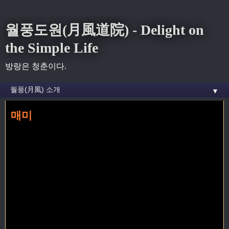
월풍도원(月風道院) - Delight on
the Simple Life
방랑은 청춘이다.
▼
매미
홈
» 창작 꼬리가 달린 글