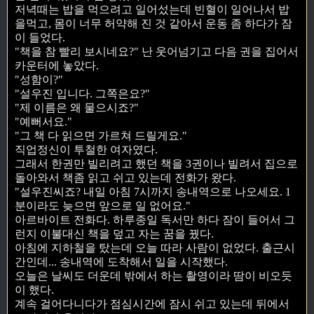
저녁때는 밥을 먹으려고 일어섰는데 빈혈이 일어나서 밥
을먹고, 몸이 너무 허약해 진 것 같아서 운동 좀 하다가 잠
이 들었다.
"책을 참 빨리 보시네요?" 난 웃어넘기고 다음 권을 집어서
카운터에 놓았다.
"성함이?"
"설우진 입니다. 그쪽은요?"
"제 이름은 왜 물으시죠?"
"예뻐서요."
"그 책 다 읽으면 가르쳐 드릴게요."
직업정신이 투철한 여자였다.
그래서 한권만 빌리려고 했던 책을 3권이나 빌려서 집으로
돌아와서 책좀 읽고 쉬고 있는데 전화가 왔다.
"설우진씨죠? 내일 아침 7시까지 송내역으로 나오세요. 1
분이라도 늦으면 앞으로 일 없어요."
아르바이트 전화다. 하루종일 독서만 하다 잠이 들어서 그
런지 이불대신 책을 덮고 자는 꿈을 꿨다.
아침에 지하철을 탔는데 오늘 따라 사람이 없었다. 출근시
간인데... 송내역에 도착해서 일을 시작했다.
오늘은 날씨도 더운데 밖에서 하는 촬영이라 땀이 비오듯
이 했다.
계속 걸어다니다가 점심시간에 잠시 쉬고 있는데 뒤에서