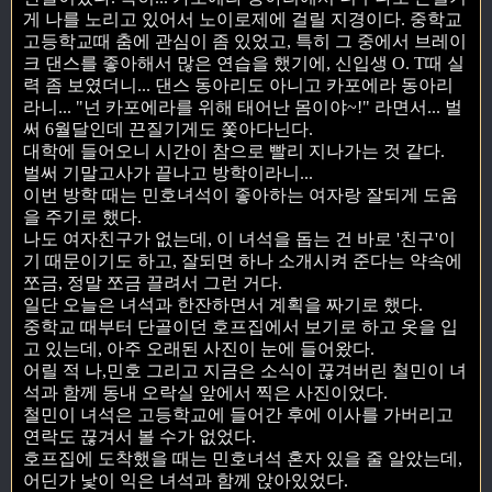
게 나를 노리고 있어서 노이로제에 걸릴 지경이다. 중학교
고등학교때 춤에 관심이 좀 있었고, 특히 그 중에서 브레이
크 댄스를 좋아해서 많은 연습을 했기에, 신입생 O. T때 실
력 좀 보였더니... 댄스 동아리도 아니고 카포에라 동아리
라니... "넌 카포에라를 위해 태어난 몸이야~!" 라면서... 벌
써 6월달인데 끈질기게도 쫓아다닌다.
대학에 들어오니 시간이 참으로 빨리 지나가는 것 같다.
벌써 기말고사가 끝나고 방학이라니...
이번 방학 때는 민호녀석이 좋아하는 여자랑 잘되게 도움
을 주기로 했다.
나도 여자친구가 없는데, 이 녀석을 돕는 건 바로 '친구'이
기 때문이기도 하고, 잘되면 하나 소개시켜 준다는 약속에
쪼금, 정말 쪼금 끌려서 그런 거다.
일단 오늘은 녀석과 한잔하면서 계획을 짜기로 했다.
중학교 때부터 단골이던 호프집에서 보기로 하고 옷을 입
고 있는데, 아주 오래된 사진이 눈에 들어왔다.
어릴 적 나,민호 그리고 지금은 소식이 끊겨버린 철민이 녀
석과 함께 동내 오락실 앞에서 찍은 사진이었다.
철민이 녀석은 고등학교에 들어간 후에 이사를 가버리고
연락도 끊겨서 볼 수가 없었다.
호프집에 도착했을 때는 민호녀석 혼자 있을 줄 알았는데,
어딘가 낯이 익은 녀석과 함께 앉아있었다.