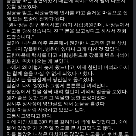
응원을 하는 장면이었기 때문에 목이쉬어서 말이 나오지
못할 정도였다.
일당을 받고, 직원들한테 인사를 하고 즐거운 마음으로 집
에 오는 도중에 전화가 왔다.
"권사장님 친구 분이시죠? 여기 시립병원인데, 사장님께서
사고를 당하셨습니다. 친구 분을 보고싶다고 하셔서 전화
드렸습니다."
철민이 녀석은 아주 튼튼해서 웬만한 사고라면 긁힌 상처
도 나지 않을텐데, 병원에 있다니 크게 다친 것 같았다.
급한마음에 택시를 타고 시립병원으로 갔을때 민호녀석이
울면서 뛰쳐나오는 게 보였다.
나에게 왜 이렇게 늦게 왔느냐고, 이제 철민이 녀석과 다시
는 함께 술을 마실 수 없게 되었다고 했다.
철민이는 응급실에서 영안실로 옮겨졌다.
실감이 나지 않았다. 그렇게 튼튼했던 녀석인데...
영안실에서 천을 살짝 내려 철민이 녀석의 얼굴을 보았다.
뭔가 슬픈 듯한 그리고 억울한 듯한 표정이었다.
잠시후 정사장이 영안실로 와서 눈물을 흘렸다.
정말 아들처럼 사랑하고 있었나 보다.
교통사고였다고 한다.
차에 치인 채로 30미터를 끌려가서 벽에 부딪혔다고, 숨이
붙어 있었던 게 기적일 정도로 큰 사고였다고 했다.
차를 몰았던 녀석은 다치지도 않았고 사고를 낸 후 바로 도