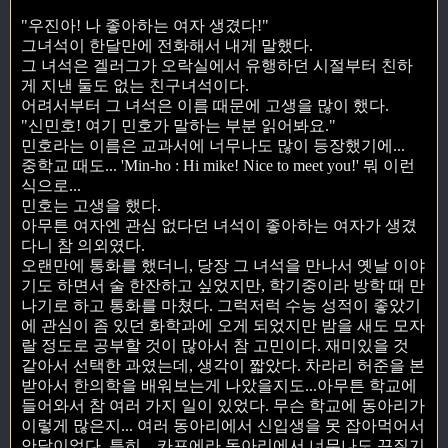
"우진아! 나 좋아하는 여자 생겼다!"
그녀석이 한달만에 전화해서 내게 말했다.
그 녀석은 겔러그가 오락실에서 유행하던 시절부터 친하
게 지낸 둘도 없는 친구녀석이다.
어려서부터 그 녀석은 이름 때문에 고생을 많이 했다.
"신민호! 여기 민호가 말하는 부분 읽어봐요."
민호라는 이름은 교과서에 너무나도 많이 등장했기에...
중학교 때도... 'Min-ho : Hi mike! Nice to meet you!' 뭐 이런
식으로...
민호는 고생을 했다.
아무튼 여자엔 관심 없다던 녀석이 좋아하는 여자가 생겼
다니 참 의외였다.
오랜만에 통화를 했더니, 당장 그 녀석을 만나서 옛날 이야
기도 하면서 술 한잔하고 싶었지만, 학기중이라 방학 때 만
나기로 하고 통화를 마쳤다. 그럭저럭 수능 성적이 좋았기
에 관심이 좀 있던 화학과에 오게 되었지만 밤을 새도 모자
랄 정도로 공부할 것이 많아서 참 고민이다. 재미있을 것
같아서 선택한 과였는데, 생각이 짧았다. 차라리 허준을 본
받아서 한의학을 배워보는게 나았을지도...아무튼 학교에
들어와서 참 여러 가지 일이 있었다. 무슨 학교에 동아리가
이렇게 많은지... 여러 동아리에서 신입생을 못 잡아먹어서
안달이었다. 특히... 카포에라 동아리에서 너무나도 끈질기