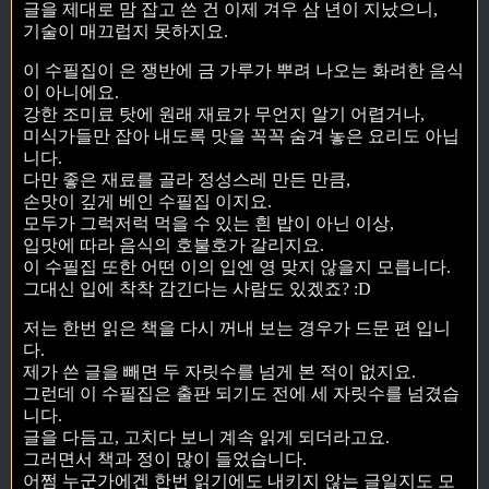
글을 제대로 맘 잡고 쓴 건 이제 겨우 삼 년이 지났으니,
기술이 매끄럽지 못하지요.
이 수필집이 은 쟁반에 금 가루가 뿌려 나오는 화려한 음식
이 아니에요.
강한 조미료 탓에 원래 재료가 무언지 알기 어렵거나,
미식가들만 잡아 내도록 맛을 꼭꼭 숨겨 놓은 요리도 아닙
니다.
다만 좋은 재료를 골라 정성스레 만든 만큼,
손맛이 깊게 베인 수필집 이지요.
모두가 그럭저럭 먹을 수 있는 흰 밥이 아닌 이상,
입맛에 따라 음식의 호불호가 갈리지요.
이 수필집 또한 어떤 이의 입엔 영 맞지 않을지 모릅니다.
그대신 입에 착착 감긴다는 사람도 있겠죠? :D
저는 한번 읽은 책을 다시 꺼내 보는 경우가 드문 편 입니
다.
제가 쓴 글을 빼면 두 자릿수를 넘게 본 적이 없지요.
그런데 이 수필집은 출판 되기도 전에 세 자릿수를 넘겼습
니다.
글을 다듬고, 고치다 보니 계속 읽게 되더라고요.
그러면서 책과 정이 많이 들었습니다.
어쩜 누군가에겐 한번 읽기에도 내키지 않는 글일지도 모