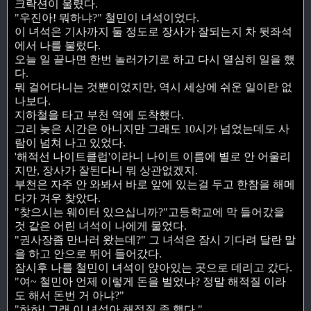
크락션이 울렸다.
"우진아! 뭐하냐?" 철민이 녀석이었다.
이 녀석은 기사까지 둘 정도로 장사가 잘되는지 차 뒷좌석
에서 나를 불렀다.
오늘 일 끝나면 한번 놀러가기로 하고 다시 열심히 일을 했
다.
뭐 걸어다니는 것뿐이었지만, 역시 세상에 쉬운 일이란 없
나보다.
지하철을 타고 부천 역에 도착했다.
그리 늦은 시간은 아니지만 그래도 10시가 넘었는데도 사
람이 넘쳐 나고 있었다.
'해적선 나이트클럽'이라니 나이트 이름에 별로 안 어울리
지만, 장사가 잘된다니 뭐 상관없겠지.
부천은 자주 안 와봐서 바로 앞에 있는걸 두고 한참을 해메
다가 겨우 찾았다.
"찾으시는 웨이터 있으십니까?"고등학교에 막 들어갔을
것 같은 어린 녀석이 나에게 물었다.
"권사장좀 만나러 왔는데?" 그 녀석은 잠시 기다려 달란 말
을 하고 안으로 뛰어 들어갔다.
잠시후 나를 철민이 녀석이 앉아있는 곳으로 데리고 갔다.
"여~ 철민아 언제 이렇게 돈을 벌었냐? 정말 해적질 이라
도 해서 돈번 거 아냐?"
"하하! 그래 이 녀석아 해적질 좀 했다."