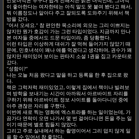
민호녀석은 누구나 쉽게 친해지는 밝은 녀석인데, 그녀석
이 좋아한다는 여자한테는 아직 말도 못 붙여 봤다고 해서,
뭐 이름정도나 알아다 주고 잘되도록 도와주기 위해서 책
방을 갔다.
"어서 오세요." 참 편안한 목소리에 외모는 그리 이쁘지는
않지만 뭔가 호감이 가는 그런 타입이었다. 지금까지 만나
본 여자들 중에서도 드문 타입이라, 좀 당황했다.
이런 타입은 이상하게 대쉬가 잘 먹혀 들어가지 않았기 때
문에, 민호녀석이 꽤나 애를 먹겠다고 생각하며, 권수가 꽤
많지만 재미있어 보이는 판타지 소설 1권을 집고 카운터로
갔다.
"성함이?"
나는 오늘 처음 왔다고 말을 하고 등록을 한 후 집으로 왔
다.
책은 그럭저럭 재미있었고, 이렇게 집에서 책이나 빌려보
며 방학을 보내기는 시간이 아까워서 아르바이트 자리를
구하기 위해 아르바이트 정보 사이트를 돌아다니던 중에
아주 괜찮은 자리를 구했다.
이번에 새로 찍는 영화에 엑스트라를 하는 일이었는데, 가
끔가다 연락이 오면 나가서 몇 번 걸어다니면 돈을 주는 일
이기 때문에 별로 힘들지 않았다.
그리고 주로 실내에서 하는 촬영이어서 그리 덥지 않게 일
을 할 수 있어서 참 좋았다.