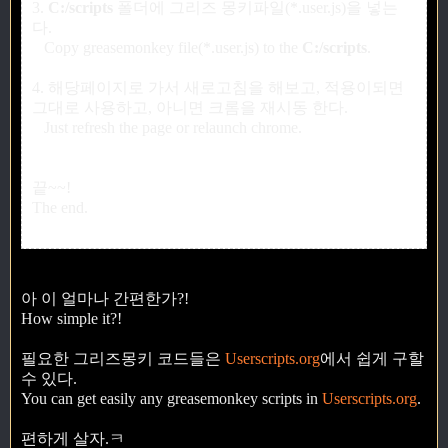
3.
C:/scripts
폴더에 그리즈 몽키파일(*.user.js)을 넣는
다.
Copy greasemonkey file(*.user.js) to the
C:/scripts
.
4. 해당페이지로 가서 새로고침을 해보고, 적용이되면
그대로 사용하고, 아니면 크롬을 재시동 한다.
Just refresh the page or relaunch chrome.
끝~~!
The end.
아 이 얼마나 간편한가?!
How simple it?!
필요한 그리즈몽키 코드들은
Userscripts.org
에서 쉽게 구할
수 있다.
You can get easily any greasemonkey scripts in
Userscripts.org
.
편하게 살자.ㅋ