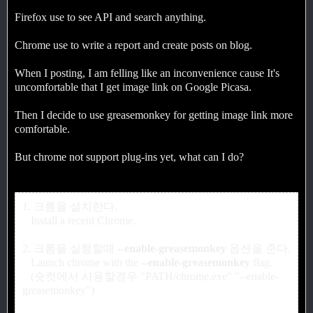
Firefox use to see API and search anything.
Chrome use to write a report and create posts on blog.
When I posting, I am felling like an inconvenience cause It's
uncomfortable that I get image link on Google Picasa.
Then I decide to use greasemonkey for getting image link more
comfortable.
But chrome not support plug-ins yet, what can I do?
1. 크롬을 설치한다.
Install a recent Chrome.
2. 크롬을 실행할때
--enable-greasemonkey
옵션을 준다.
Launch chrome with the
--enable-greasemonkey
flag.
(숏컷에서 사용할경우 "PATH/chrome.exe" "--enable-
greasemonkey")