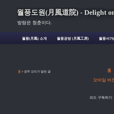
월풍도원(月風道院) - Delight on t
방랑은 청춘이다.
월풍(月風) 소개
월풍공방 (月風工房)
월풍서가
홈
홈
» 경주 꼬리가 달린 글
모바일 버
피드 구독하기: