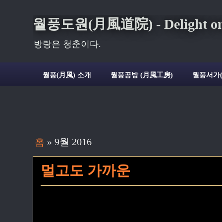
월풍도원(月風道院) - Delight on t
방랑은 청춘이다.
월풍(月風) 소개
월풍공방 (月風工房)
월풍서가
홈
» 9월 2016
멀고도 가까운