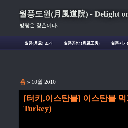
월풍도원(月風道院) - Delight on t
방랑은 청춘이다.
월풍(月風) 소개
월풍공방 (月風工房)
월풍서가
홈
» 10월 2010
[터키,이스탄불] 이스탄불 먹거리 
Turkey)