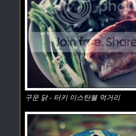
구운 닭 - 터키 이스탄불 먹거리