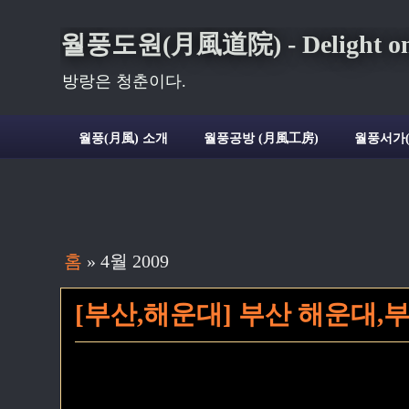
월풍도원(月風道院) - Delight on t
방랑은 청춘이다.
월풍(月風) 소개
월풍공방 (月風工房)
월풍서가
홈
» 4월 2009
[부산,해운대] 부산 해운대,부산