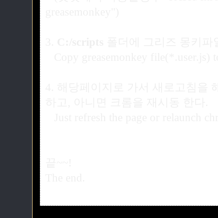
greasemonkey")
3.
C:/scripts
폴더에 그리즈 몽키파일(*.
Copy greasemonkey file(*.user.js) t
4. 해당페이지로 가서 새로고침을 
하고, 아니면 크롬을 재시동 한다.
Just refresh the page or relaunch ch
끝~~!
The end.