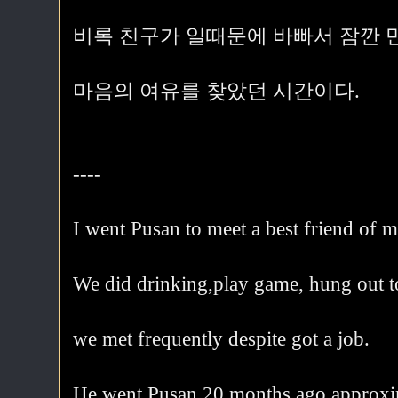
비록 친구가 일때문에 바빠서 잠깐 
마음의 여유를 찾았던 시간이다.
----
I went Pusan to meet a best friend of m
We did drinking,play game, hung out t
we met frequently despite got a job.
He went Pusan 20 months ago approxi