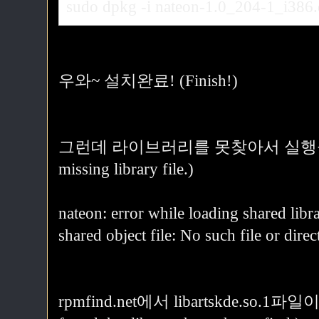
sudo dpkg -i nateon-1.0_204-1_i386
우와~ 설치완료! (Finish!)
그런데 라이브러리를 못찾아서 실행을 못한다. 
missing library file.)
nateon: error while loading shared libra
shared object file: No such file or direc
rpmfind.net에서 libartskde.so