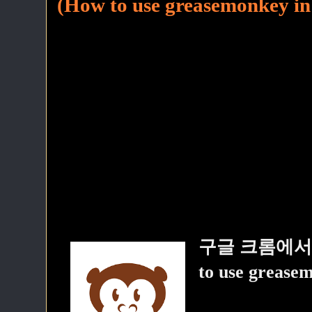
(How to use greasemonkey in
구글 크롬에서
to use grease