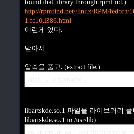
found that library through rpmfind.)
http://rpmfind.net//linux/RPM/fedora/1
1.fc10.i386.html
이런게 있다.
받아서.
압축을 풀고. (extract file.)
alien -k -c filename ..
libartskde.so.1 파일을 라이브러리
libartskde.so.1 to /usr/lib)
cp libartskde.so.1 /usr/lib/libartskde.s