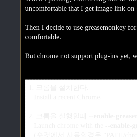
uncomfortable that I get image link on
Then I decide to use greasemonkey for
comfortable.
But chrome not support plug-ins yet, w
1. 크롬을 설치한다.
Install a recent Chrome.
2. 크롬을 실행할때
--enable-greas
Launch chrome with the
--enable-
(숏컷에서 사용할경우 "PATH/chrome.e