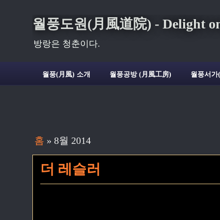
월풍도원(月風道院) - Delight on t
방랑은 청춘이다.
월풍(月風) 소개
월풍공방 (月風工房)
월풍서가
홈
» 8월 2014
더 레슬러