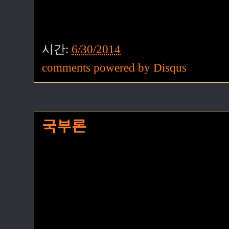
시간:
6/30/2014
comments powered by
Disqus
국부론