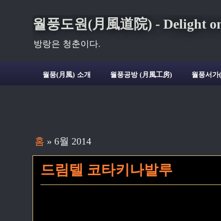
월풍도원(月風道院) - Delight on t
방랑은 청춘이다.
월풍(月風) 소개
월풍공방 (月風工房)
월풍서가
홈
» 6월 2014
드림텔 코타키나발루