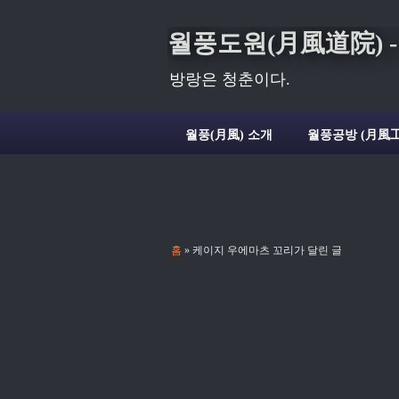
월풍도원(月風道院) - Deli
방랑은 청춘이다.
월풍(月風) 소개
월풍공방 (月風工
홈
» 케이지 우에마츠 꼬리가 달린 글