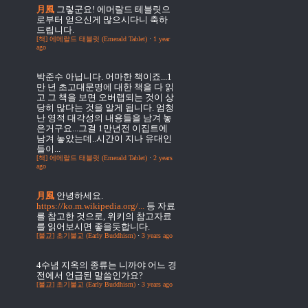
月風
그렇군요! 에머랄드 테블릿으
로부터 얻으신게 많으시다니 축하
드립니다.
[책] 에메랄드 태블릿 (Emerald Tablet)
·
1 year
ago
박준수
아닙니다. 어마한 책이죠...1
만 년 초고대문명에 대한 책을 다 읽
고 그 책을 보면 오버랩되는 것이 상
당히 많다는 것을 알게 됩니다. 엄청
난 영적 대각성의 내용들을 남겨 놓
은거구요...그걸 1만년전 이집트에
남겨 놓았는데..시간이 지나 유대인
들이...
[책] 에메랄드 태블릿 (Emerald Tablet)
·
2 years
ago
月風
안녕하세요.
https://ko.m.wikipedia.org/...
등 자료
를 참고한 것으로, 위키의 참고자료
를 읽어보시면 좋을듯합니다.
[불교] 초기불교 (Early Buddhism)
·
3 years ago
4수념
지옥의 종류는 니까야 어느 경
전에서 언급된 말씀인가요?
[불교] 초기불교 (Early Buddhism)
·
3 years ago