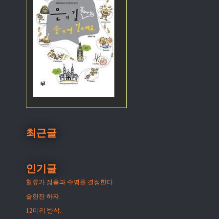
최근글
인기글
혈류가 젊음과 수명을 결정한다
술한잔 하자.
12미리 반삭.