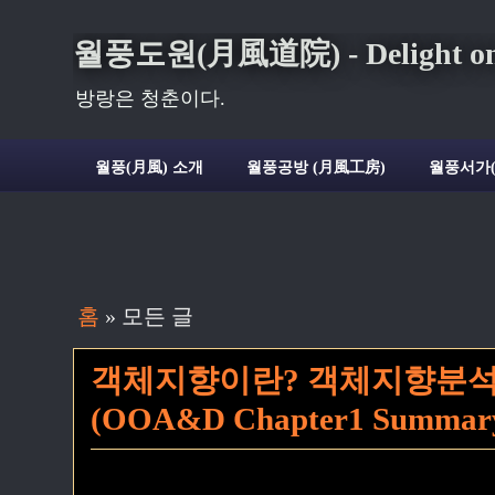
월풍도원(月風道院) - Delight on t
방랑은 청춘이다.
월풍(月風) 소개
월풍공방 (月風工房)
월풍서가
홈
» 모든 글
객체지향이란? 객체지향분석
(OOA&D Chapter1 Summar