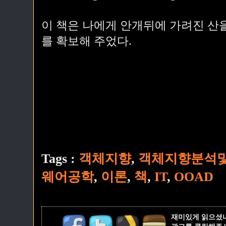
이 책은 나에게 안개뒤에 가려진 산
를 확보해 주었다.
Tags :
객체지향
,
객체지향분석
웨어공학
,
이론
,
책
,
IT
,
OOAD
재미있게 읽으셨