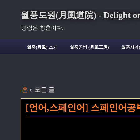
월풍도원(月風道院) - Delight on t
방랑은 청춘이다.
월풍(月風) 소개
월풍공방 (月風工房)
월풍서가
홈
» 모든 글
[언어,스페인어] 스페인어공부3 