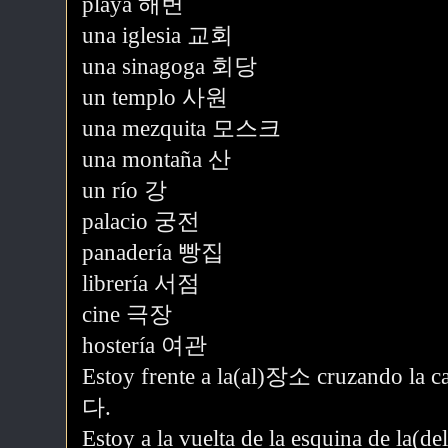
playa 해변
una iglesia 교회
una sinagoga 회당
un templo 사원
una mezquita 모스크
una montaña 산
un río 강
palacio 궁전
panadería 빵집
librería 서점
cine 극장
hostería 여관
Estoy frente a la(al)장소 cruzan
다.
Estoy a la vuelta de la esquina