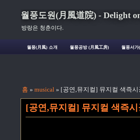
월풍도원(月風道院) - Delight on t
방랑은 청춘이다.
월풍(月風) 소개
월풍공방 (月風工房)
월풍서가
홈
»
musical
»
[공연,뮤지컬] 뮤지컬 색즉시
[공연,뮤지컬] 뮤지컬 색즉